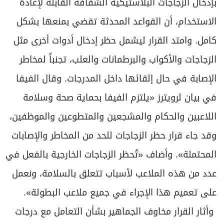
بإدخال الزجاجات البلاستيكية الشفافة القابلة لإعادة
الاستخدام، أن ​القواعد المحدثة تقضي بمنعها بشكل
كامل. وامتد القرار ليشمل ​حظر ‌إدخال أدوات أخرى مثل
الزجاجات ⁠والأكواب والبرطمانات ​والعلب، تجنباً لمخاطر
الإصابة في حال إلقائها داخل المدرجات. وقال الفيفا
في بيان لرويترز «يلتزم الفيفا بحماية صحة وسلامة
اللاعبين والحكام والمشجعين والمتطوعين والموظفين،
وقد جاء قرار حظر الزجاجات للحد من المخاطر والإصابات
المحتملة». وأضاف «تُحظر الزجاجات الخارجية بالفعل في
عدد من هذه الملاعب لأسباب تتعلق بالسلامة، ونعمل
على تعميم هذا الإجراء في ​جميع ملاعب البطولة».
وأثار القرار مخاوف الجماهير بشأن التعامل مع درجات