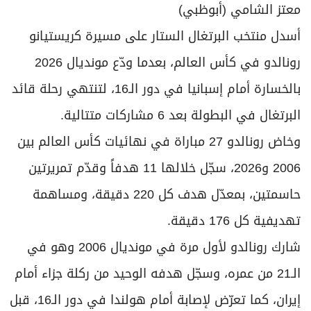
برامج
معتز الشامي (أبوظبي)
عدد اليوم
أسدل منتخب البرتغال الستار على مسيرة كريستيانو
رونالدو في كأس العالم، بعدما ودّع مونديال 2026
بالخسارة أمام إسبانيا في دور الـ16، لتنتهي رحلة قائد
مواقيت الصلاة
البرتغال في البطولة بعد 6 مشاركات متتالية.
الأحوال الجوية
وخاض رونالدو 27 مباراة في نهائيات كأس العالم بين
2006 و2026، سجّل خلالها 11 هدفاً وقدّم تمريرتين
حاسمتين، بمعدّل هدف كل 220 دقيقة، ومساهمة
تهديفية كل 176 دقيقة.
شارك رونالدو لأول مرة في مونديال 2006 وهو في
الـ21 من عمره، وسجّل هدفه الوحيد من ركلة جزاء أمام
إيران، كما تعرّض لإصابة أمام هولندا في دور الـ16، قبل