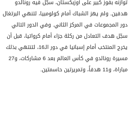
توازنه بفوز كبير على أوزبكستان، سجّل فيه رونالدو
هدفين. ولم يهز الشباك أمام كولومبيا، لتنهي البرتغال
دور المجموعات في المركز الثاني. وفي الدور التالي
سجّل هدف التعادل من ركلة جزاء أمام كرواتيا، قبل أن
يخرج المنتخب أمام إسبانيا في دور الـ16، لتنتهي بذلك
مسيرة رونالدو في كأس العالم بعد 6 مشاركات، و27
مباراة، و11 هدفاً، وتمريرتين حاسمتين.