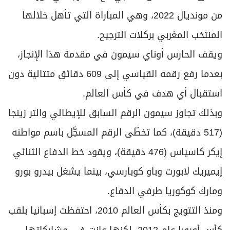
من مونديال 2022، وهي المباراة التي تأهل خلالها
المنتخب المغربي بركلات الترجيح.
ويقف الحارس أوناي سيمون في مقدمة هذا الإنجاز،
بعدما رفع رقمه القياسي إلى 609 دقائق متتالية دون
استقبال أي هدف في كأس العالم.
وبذلك تجاوز سيمون الرقم السابق للإيطالي والتر زينجا
(517 دقيقة)، كما تخطّى الرقم المسجَّل باسم مواطنه
إيكر كاسياس (476 دقيقة)، ويقود خط الدفاع الثنائي
إيميريك لابورت وباو كوبارسي، بينما يشغل بيدرو بورو
ومارك كوكوريا طرفي الدفاع.
ومنذ التتويج بكأس العالم 2010، احتفظت إسبانيا بلقب
كأس أوروبا عام 2012، لكنها عانت في مشاركاتها