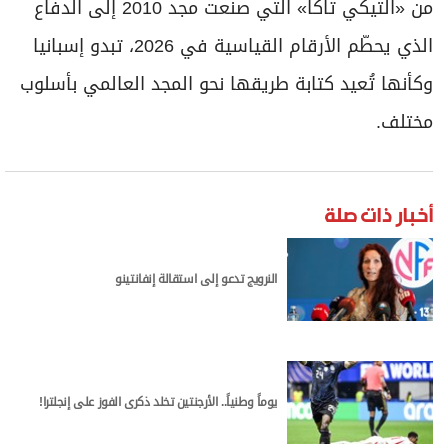
من «التيكي تاكا» التي صنعت مجد 2010 إلى الدفاع
الذي يحطّم الأرقام القياسية في 2026، تبدو إسبانيا
وكأنها تُعيد كتابة طريقها نحو المجد العالمي بأسلوب
مختلف.
أخبار ذات صلة
النرويج تدعو إلى استقالة إنفانتينو
يوماً وطنياً.. الأرجنتين تخلد ذكرى الفوز على إنجلترا!