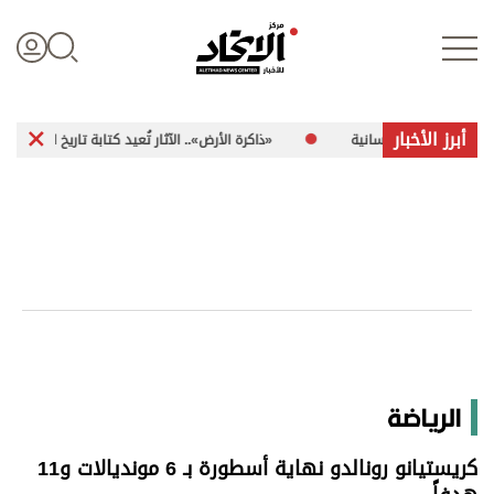
أبرز الأخبار
إنسانية
«ذاكرة الأرض».. الآثار تُعيد كتابة تاريخ العرب
«المجمع
تسجيل الدخول
علوم الدار
الأخبار العالمية
اقتصاد
الرياضة
الرياضة
كريستيانو رونالدو نهاية أسطورة بـ 6 مونديالات و11