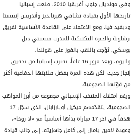
وفي مونديال جنوب أفريقيا 2010، صنعت إسبانيا
تاريخها الأول بقيادة تشافي هيرنانديز وأندريس إنييستا
وديفيد فيا، ومع الاعتماد على القاعدة الأساسية لفريق
برشلونة والخبرة التكتيكية للمدرب فيسنتي ديل
بوسكي، تُوِّجت باللقب بالفوز على هولندا.
واليوم، وبعد مرور 16 عاماً، تقترب إسبانيا من تحقيق
إنجاز جديد، لكن هذه المرة بفضل صلابتها الدفاعية أكثر
من قوّتها الهجومية.
ورغم امتلاك المنتخب الإسباني مجموعة من أبرز المواهب
الهجومية، يتقدّمهم ميكيل أويارزابال، الذي سجّل 17
هدفاً في آخر 17 مباراة بدأها أساسياً مع «لا روخا»،
وعودة لامين يامال إلى كامل جاهزيته، إلى جانب قيادة