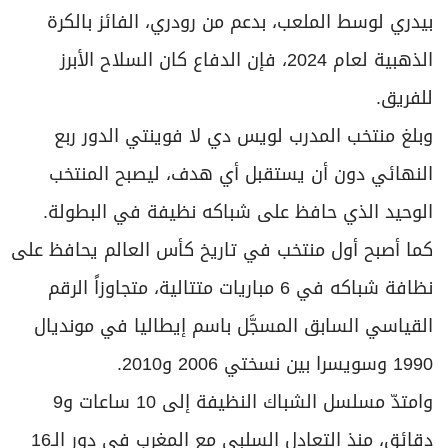
بيدري لوسط الملعب، بدعم من رودري، الفائز بالكرة
الذهبية لعام 2024، فإن الدفاع كان السلاح الأبرز
للفريق.
وبلغ منتخب المدرب لويس دي لا فوينتي الدور ربع
النهائي دون أن يستقبل أي هدف، ليصبح المنتخب
الوحيد الذي حافظ على شباكه نظيفة في البطولة.
كما أصبح أول منتخب في تاريخ كأس العالم يحافظ على
نظافة شباكه في 6 مباريات متتالية، متجاوزاً الرقم
القياسي السابق المسجَّل باسم إيطاليا في مونديال
1990 وسويسرا بين نسختي 2006 و2010.
وامتدّ مسلسل الشباك النظيفة إلى 10 ساعات و9
دقائق، منذ التعادل السلبي مع المغرب في دور الـ16