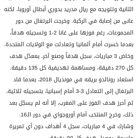
الثانية وتتويجه مع ريال مدريد بدوري أبطال أوروبا، لكنه
عانى من إصابة في الركبة. وخرجت البرتغال من دور
المجموعات، رغم فوزها على غانا 2-1 وتسجيله هدفاً،
بعدما خسرت أمام ألمانيا وتعادلت مع الولايات المتحدة.
وخاض 3 مباريات، سجل هدفاً وصنع آخر، بمعدّل هدف
كل 270 دقيقة، ومساهمة تهديفية كل 135 دقيقة.
استعاد رونالدو بريقه في مونديال 2018، بعدما قاد
البرتغال إلى التعادل 3-3 أمام إسبانيا، بتسجيله ثلاثية،
ثم أحرز هدف الفوز على المغرب، إلا أنه لم يسجّل بعد
ذلك، وخرج المنتخب أمام أوروجواي في دور الـ16.
وشارك في 4 مباريات، سجل 4 أهداف دون أي تمريرة
حاسمة، بمعدل هدف كل 90 دقيقة.