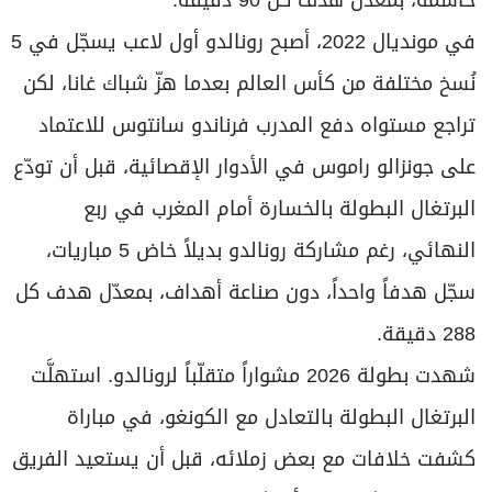
في مونديال 2022، أصبح رونالدو أول لاعب يسجّل في 5
نُسخ مختلفة من كأس العالم بعدما هزّ شباك غانا، لكن
تراجع مستواه دفع المدرب فرناندو سانتوس للاعتماد
على جونزالو راموس في الأدوار الإقصائية، قبل أن تودّع
البرتغال البطولة بالخسارة أمام المغرب في ربع
النهائي، رغم مشاركة رونالدو بديلاً خاض 5 مباريات،
سجّل هدفاً واحداً، دون صناعة أهداف، بمعدّل هدف كل
288 دقيقة.
شهدت بطولة 2026 مشواراً متقلّباً لرونالدو. استهلَّت
البرتغال البطولة بالتعادل مع الكونغو، في مباراة
كشفت خلافات مع بعض زملائه، قبل أن يستعيد الفريق