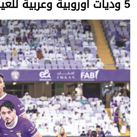
5 وديات أوروبية وعربية للعين في المعسكر الخارجي
وجهات نظر
الترفيه
التعليم والمعرفة
الذكاء الاصطناعي
تغطيات
فيديو
بودكاست
إنفوجراف
قصة صورة
كاريكتير