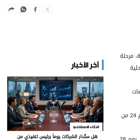
، مرحلة
آخر الأخبار
لية
من الفحوصات
ويغادر الفريق في 16 يوليو إلى المملكة المغربية، حيث يستهل مبارياته الودية بمواجهة اتحاد تواركة المغربي يوم 24 من
الذكاء الاصطناعي
هل ستُدار الشركات يوماً برئيس تنفيذي من
ويتضمن برنامج المباريات الودية في إسبانيا أربع مواجهات أمام أندية أوروبية وعربية، تبدأ بمواجهة ألتشي الإسباني يوم 28