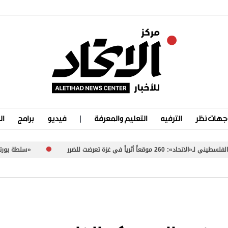
جهات نظر
الترفيه
التعليم والمعرفة
فيديو
برامج
ال
«سلطة بورتسودان».. ممارسات مشبوهة تُعرّض ا