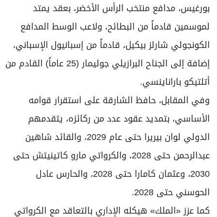
بورغيس، مدافع منتخب الرأس الأخضر، بعقد يمتد
لموسمين قادماً من البطائح، ولاعب الوسط المدافع
الكونجولي شارلز بيكيل، قادماً من إسبانيول الإسباني،
إضافة إلى الجناح البرازيلي جوليمار (25 عاماً) القادم من
أتلتيكو باراناينسي.
وفي المقابل، حافظ الشارقة على استقرار قوامه
الأساسي، بتمديد عقود عدد من ركائزه، يتقدمهم
الدولي لوان بيريرا حتى عام 2029، والقائد شاهين
عبدالرحمن حتى 2028، والكرواتي مارو كاتينيتش حتى
2030، وعثمان كامارا حتى 2028، والحارس عادل
الحوسني حتى 2028.
كما عزز «الملك» هيكله الإداري بالتعاقد مع الكرواتي