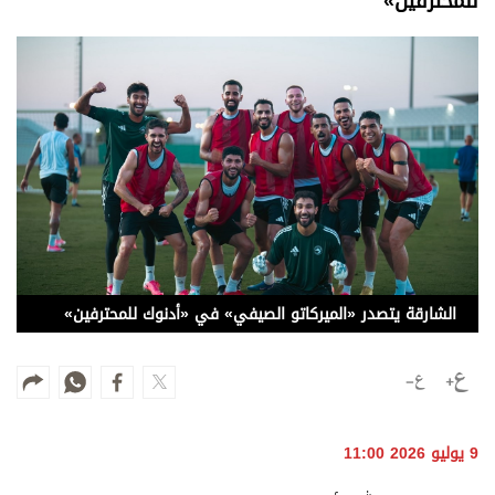
للمحترفين»
وجهات نظر
الترفيه
التعليم والمعرفة
الذكاء الاصطناعي
تغطيات
فيديو
الشارقة يتصدر «الميركاتو الصيفي» في «أدنوك للمحترفين»
بودكاست
إنفوجراف
قصة صورة
كاريكتير
9 يوليو 2026 11:00