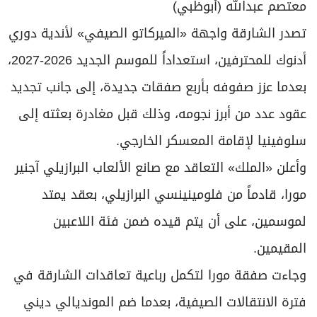
برامج
معتصم عبدالله (أبوظبي)
عدد اليوم
تصدر الشارقة واجهة «الميركاتو الصيفي» لأندية دوري
أدنوك للمحترفين، استعداداً للموسم الجديد 2026-2027،
بعدما عزز صفوفه بأربع صفقات جديدة، إلى جانب تجديد
مواقيت الصلاة
عقود عدد من أبرز نجومه، وذلك قبل مغادرة بعثته إلى
الأحوال الجوية
سلوفينيا لإقامة المعسكر الخارجي.
وأعلن «الملك» التعاقد مع صانع الألعاب البرازيلي آجنير
مورا، قادماً من فلومينينسي البرازيلي، بعقد يمتد
لموسمين، على أن يتم قيده ضمن فئة اللاعبين
المقيمين.
وجاءت صفقة مورا لتكمل رباعية تعاقدات الشارقة في
فترة الانتقالات الصيفية، بعدما ضم المونديالي ديني