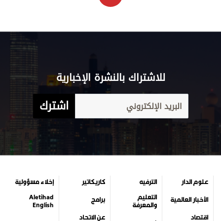
للاشتراك بالنشرة الإخبارية
اشترك
علوم الدار
الترفيه
كاريكاتير
إخلاء مسؤولية
التعليم
Aletihad
الأخبار العالمية
برامج
والمعرفة
English
اقتصاد
عن الاتحاد