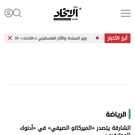
أبرز الأخبار
ة»
وزير السياحة والآثار الفلسطيني لـ«الاتحاد»: 260 موقعاً أثرياً في غزة تعرضت للضرر
تسجيل الدخول
علوم الدار
الأخبار العالمية
اقتصاد
الرياضة
الرياضة
الشارقة يتصدر «الميركاتو الصيفي» في «أدنوك