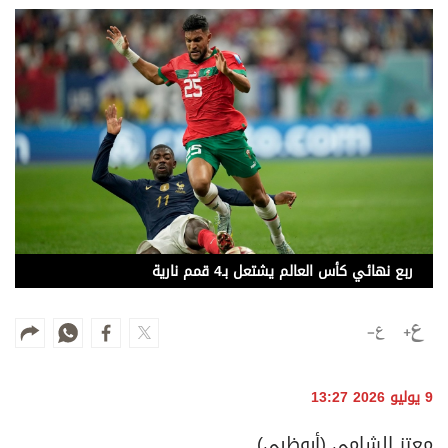
وجهات نظر
الترفيه
التعليم والمعرفة
الذكاء الاصطناعي
تغطيات
فيديو
ربع نهائي كأس العالم يشتعل بـ4 قمم نارية
بودكاست
إنفوجراف
قصة صورة
9 يوليو 2026 13:27
كاريكتير
معتز الشامي (أبوظبي)