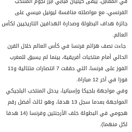
في المقابل، يبقى كيليان مبابي أبرز نجوم المنتخب
الفرنسي، مع مواصلته منافسة ليونيل ميسي على
جائزة هداف البطولة وصدارة الهدافين التاريخيين لكأس
العالم.
جاءت نصف هزائم فرنسا في كأس العالم خلال القرن
الحالي أمام منتخبات أفريقية، بينما لم يسبق للمغرب
الفوز على فرنسا، التي حققت 7 انتصارات متتالية و11
فوزا في آخر 12 مباراة.
وفي مواجهة بلجيكا وإسبانيا، يدخل المنتخب البلجيكي
المواجهة بعدما سجل 13 هدفا، وهو ثالث أفضل رقم
هجومي في البطولة خلف الأرجنتين وفرنسا (14 هدفا
لكل منهما).