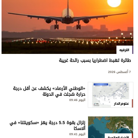
الترفيه
طائرة تهبط اضطراريا بسبب رائحة غريبة
7 أغسطس 2026
«الوطني الأرصاد» يكشف عن أقل درجة
حرارة سُجلت في الدولة
اليوم 09:46
علوم الدار
زلزال بقوة 5.5 درجة يهز «سكوينتنا» في
ألاسكا
اليوم 09:41
الأخبار العالمية