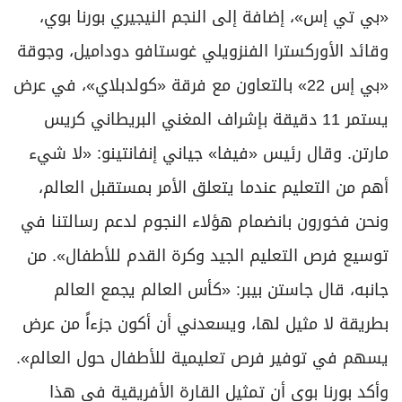
«بي تي إس»، إضافة إلى النجم النيجيري بورنا بوي،
وقائد الأوركسترا الفنزويلي غوستافو دوداميل، وجوقة
«بي إس 22» بالتعاون مع فرقة «كولدبلاي»، في عرض
يستمر 11 دقيقة بإشراف المغني البريطاني كريس
مارتن. وقال رئيس «فيفا» جياني إنفانتينو: «لا شيء
أهم من التعليم عندما يتعلق الأمر بمستقبل العالم،
ونحن فخورون بانضمام هؤلاء النجوم لدعم رسالتنا في
توسيع فرص التعليم الجيد وكرة القدم للأطفال». من
جانبه، قال جاستن بيبر: «كأس العالم يجمع العالم
بطريقة لا مثيل لها، ويسعدني أن أكون جزءاً من عرض
يسهم في توفير فرص تعليمية للأطفال حول العالم».
وأكد بورنا بوي أن تمثيل القارة الأفريقية في هذا