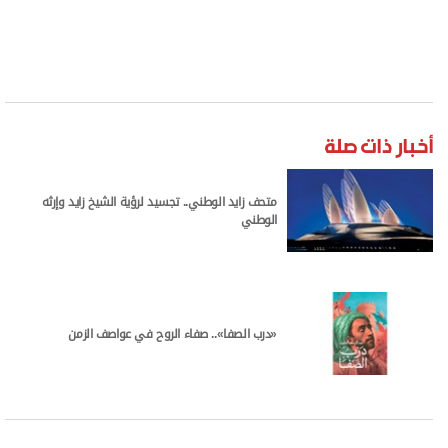
يرى عوض أن النقد الأدبي موهبة في الأساس، وإن
كانت لا تغني عن الدراسة الأكاديمية، ويؤكد أن الشعر
أصبح انتماءه الثاني بعد توجهه إلى النقد، الذي يعدّه
رسالة يؤديها تجاه المبدعين والأجيال الجديدة التي تزخر
بها الساحة الأدبية المصرية.
ومن خلال مبادرته، أثبت عوض حضوراً لافتاً في لجنة
الشعر بالمجلس الأعلى للثقافة في مصر، حيث أسهم
في إعداد وتنظيم والدعوة إلى الجلسات النقدية
الشهرية، وهو أديب صدر له ديوان بعنوان «ذاكرة
منسية»، وكتاب نقدي بعنوان «مغامرات نصية».
كما يهتم عوض بأدب الطفل، ويستعد لإصدار عمل