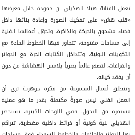
برامج
تعمل الفنانة هيلا الهذيلي بن حمودة خلال معرضها
عدد اليوم
«قلب هش» على تفكيك الصورة وإعادة بنائها داخل
فضاء مشحونٍ بالحركة والذاكرة، وتحوّل أعمالها الفنية
مواقيت الصلاة
إلى مساحات مفتوحة، تتجاور فيها الخطوط الحادة مع
الأحوال الجوية
التكوينات اللونية، وتتداخل الكتابات الحرة مع الدوائر
والفراغات، لتصنع عالماً بصرياً يلامس الهشاشة من دون
أن يفقد كيانه.
وتنطلق أعمال المجموعة من فكرة جوهرية ترى أن
العمل الفني ليس صورةً مكتملةً بقدر ما هو عملية
مستمرة من التحول، ففي اللوحات الكبيرة، تستحضر
الهذيلي بنيةً كونيةً أو خرائط داخلية مضطربة، تتراكم
بها الدوائر والعلامات والخطوط السوداء فوق مساحات