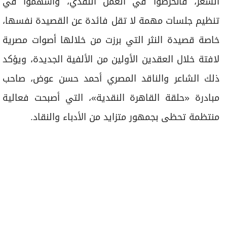
ذلك الشاعر والناقد المصري أحمد حسن عوض، صاحب
مبادرة «حلقة القاهرة النقدية»، التي أصبحت فعالية
منتظمة تحظى بجمهور متزايد من الأدباء والنقاد.
أخبار ذات صلة
متحف زايد الوطني.. تجسيد لرؤية الشيخ زايد وإرثه
الوطني
«درب الصفا».. صفاء الروح في عواصف الزمن