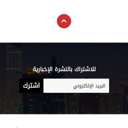
علوم الدار
الترفيه
كاريكاتير
إخلاء مسؤولية
التعليم
Aletihad
الأخبار العالمية
برامج
والمعرفة
English
اقتصاد
عن الاتحاد
فيديو
الرياضة
بيان الخصوصية
إنفوجراف
وجهات نظر
شروط الخدمة
قصة صورة