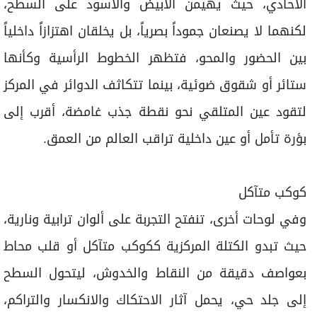
الأحادي، حيث يهيمن الأبيض والأسود على السطح،
لكنهما لا يصنعان جموداً بصرياً، بل يخلقان اهتزازاً داخلياً
بين الحضور والمحو، فتظهر الخطوط الرأسية وكأنها
ستائر أو شقوق ضوئية، بينما تتكاثف الدوائر في المركز
لتقود عين المتلقي نحو نقطة جذب غامضة، أقرب إلى
بؤرة تأمل أو عين داخلية تراقب العالم من العمق.
كوكب متآكل
وفي لوحات أخرى، تنفتح التجربة على ألوان ترابية ونارية،
حيث تبدو الكتلة المركزية ككوكب متآكل أو قلب محاط
بعواصف دقيقة من النقاط والخدوش، ليتحول السطح
إلى جلد حي، يحمل آثار الاحتكاك والانكسار والتراكم،