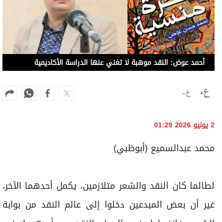
2 يونيو 2026 01:29
محمد عبدالسميع (أبوظبي)
لطالما كان النقد والشعر متلازمين، يكمل أحدهما الآخر،
غير أن بعض المبدعين دخلوا إلى عالم النقد من بوابة
الشعر، فانخرطوا في العمل النقدي، وأسهموا في
تنظيم جلسات مهمة لا تقل فائدة عن القصيدة نفسها،
خاصة قصيدة النثر التي برزت من خلالها أصوات مصرية
لافتة خلال العقدين الأولين من الألفية الجديدة، ويؤكد