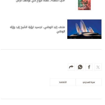
«درب الصفا».. صفاء الروح في عواصف الزمن
متحف زايد الوطني.. تجسيد لرؤية الشيخ زايد وإرثه
الوطني
هيلا الهذيلي
الثقافة