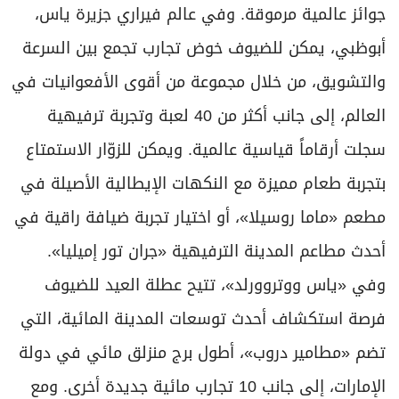
جوائز عالمية مرموقة. وفي عالم فيراري جزيرة ياس،
أبوظبي، يمكن للضيوف خوض تجارب تجمع بين السرعة
والتشويق، من خلال مجموعة من أقوى الأفعوانيات في
العالم، إلى جانب أكثر من 40 لعبة وتجربة ترفيهية
سجلت أرقاماً قياسية عالمية. ويمكن للزوّار الاستمتاع
بتجربة طعام مميزة مع النكهات الإيطالية الأصيلة في
مطعم «ماما روسيلا»، أو اختيار تجربة ضيافة راقية في
أحدث مطاعم المدينة الترفيهية «جران تور إميليا».
وفي «ياس ووتروورلد»، تتيح عطلة العيد للضيوف
فرصة استكشاف أحدث توسعات المدينة المائية، التي
تضم «مطامير دروب»، أطول برج منزلق مائي في دولة
الإمارات، إلى جانب 10 تجارب مائية جديدة أخرى. ومع