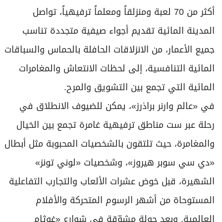
أكثر من 70 لعبة ومنزلقاً ومعلماً ترفيهياً، تواصل
المدينة المائية تقديم أجواء صيفية متجددة تناسب
جميع الأعمار، من الانزلاقات الحافلة بالحماس والسباقات
المائية التنافسية، إلى لحظات الانتعاش والمغامرات
المائية التي تجمع بين التشويق والمرح.
في «عالم وارنر براذرز»، يمكن للضيوف الانطلاق في
رحلة عبر ست مناطق ترفيهية غامرة تجمع بين الخيال
والمغامرة، حيث تلتقون بالشخصيات المحبوبة مثل أبطال
«دي سي سوبر هيروز»، وشخصيات «لوني تونز»
الشهيرة، قبل خوض عشرات الألعاب والتجارب التفاعلية
المستوحاة من أشهر الرسوم المتحركة والأفلام
العالمية. وبعد جولة مشوّقة في شوارع «غوثام