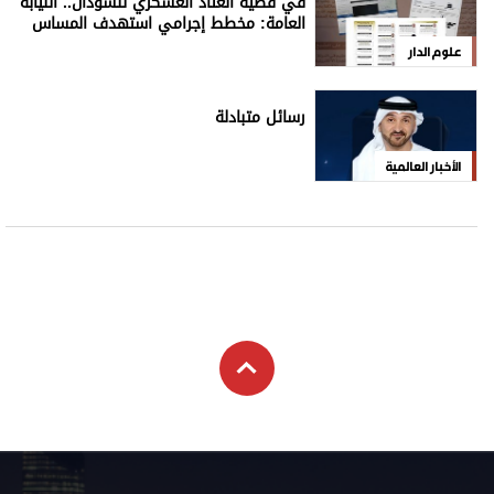
في قضية العتاد العسكري للسودان.. النيابة
العامة: مخطط إجرامي استهدف المساس
بسيادة الدولة
علوم الدار
رسائل متبادلة
الأخبار العالمية