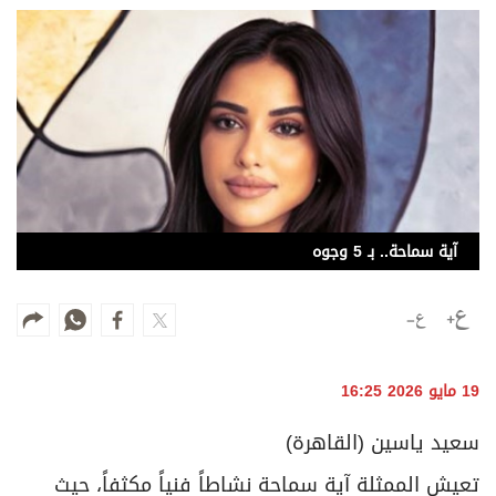
وجهات نظر
الترفيه
التعليم والمعرفة
الذكاء الاصطناعي
تغطيات
آية سماحة.. بـ 5 وجوه
فيديو
بودكاست
إنفوجراف
19 مايو 2026 16:25
قصة صورة
سعيد ياسين (القاهرة)
كاريكتير
تعيش الممثلة آية سماحة نشاطاً فنياً مكثفاً، حيث