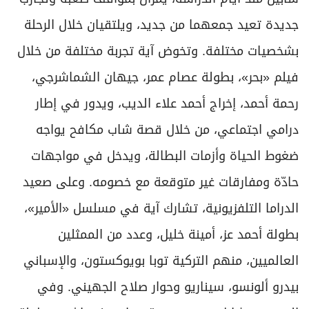
جديدة تعيد جمعهما من جديد، ويلتقيان خلال الرحلة
بشخصيات مختلفة. وتخوض آية تجربة مختلفة من خلال
فيلم «بحر»، بطولة عصام عمر، جيهان الشماشرجي،
رحمة أحمد، إخراج أحمد علاء الديب، ويدور في إطار
درامي اجتماعي، من خلال قصة شاب مكافح يواجه
ضغوط الحياة وأزمات البطالة، ويدخل في مواجهات
حادّة ومفارقات غير متوقعة مع خصومه. وعلى صعيد
الدراما التلفزيونية، تشارك آية في مسلسل «الأمير»،
بطولة أحمد عز، أمينة خليل، وعدد من الممثلين
العالميين، منهم التركية توبا بويوكستون، والإسباني
بيدرو ألونسو، سيناريو وحوار صلاح الجهيني. وفي