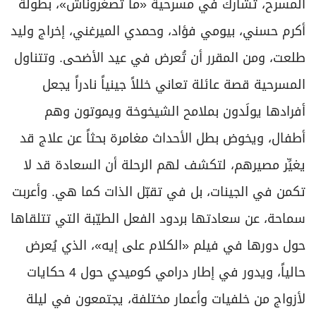
المسرح، تشارك في مسرحية «ما تصغروناش»، بطولة
أكرم حسني، بيومي فؤاد، وحمدي الميرغني، إخراج وليد
طلعت، ومن المقرر أن تُعرض في عيد الأضحى. وتتناول
المسرحية قصة عائلة تعاني خللاً جينياً نادراً يجعل
أفرادها يولَدون بملامح الشيخوخة ويموتون وهم
أطفال، ويخوض بطل الأحداث مغامرة بحثاً عن علاج قد
يغيِّر مصيرهم، لتكشف لهم الرحلة أن السعادة قد لا
تكمن في الجينات، بل في تقبّل الذات كما هي. وأعربت
سماحة، عن سعادتها بردود الفعل الطيّبة التي تتلقاها
حول دورها في فيلم «الكلام على إيه»، الذي يُعرض
حالياً، ويدور في إطار درامي كوميدي حول 4 حكايات
لأزواج من خلفيات وأعمار مختلفة، يجتمعون في ليلة