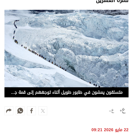
للمرة العشرين
وجهات نظر
الترفيه
التعليم والمعرفة
الذكاء الاصطناعي
تغطيات
فيديو
بودكاست
متسلقون يمشون في طابور طويل أثناء توجههم إلى قمة جبل إيفرست بنيبال
إنفوجراف
قصة صورة
كاريكتير
22 مايو 2026 09:21