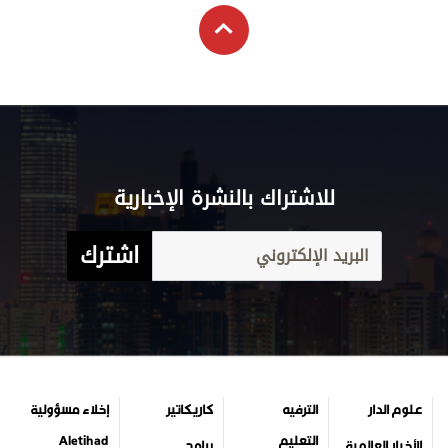
التعليم
Aletihad
الأخبار العالمية
برامج
والمعرفة
English
اقتصاد
عن الاتحاد
فيديو
الرياضة
بيان الخصوصية
إنفوجراف
وجهات نظر
شروط الخدمة
قصة صورة