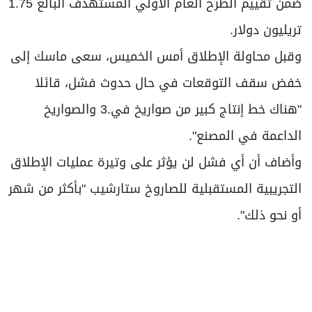
"هناك خط إنتاج كبير من صواريخ في.3 والصواريخ
الداعمة في المصنع".
وأضاف أن أي فشل لن يؤثر على ​وتيرة عمليات الإطلاق
التجريبية المستقبلية للصاروخ ستارشيب "بأكثر من شهر ​
أو نحو ذلك".
أخبار ذات صلة
المركبة "دانوري" تصور أحدث مشهد اصطدام على
القمر
لتعزيز الاتصالات الفضائية.. "سبيس إكس" تطلق 3