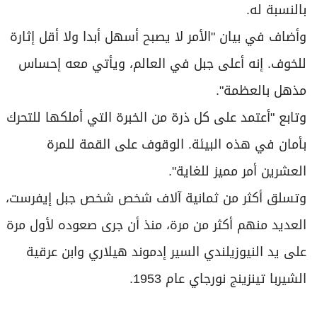
بالنسبة له.
وأضاف في بيان "الأمر لا ‌يصبح أسهل أبدا ولا أقل ​إثارة
للخوف. إنه أعلى جبل في العالم، ويأتي معه إحساس
مذهل بالعظمة".
وتابع "أعتمد على كل ذرة من الخبرة التي أملكها للتحرك
بأمان في هذه البيئة. الوقوف على ​القمة للمرة
العشرين أمر ‌مميز ⁠للغاية".
وتسلق أكثر ‌من ثمانية آلاف شخص شخص ‌جبل إيفرست،
العديد منهم أكثر من مرة، منذ أن جرى صعوده لأول مرة
على ⁠يد النيوزيلندي السير إدموند هيلاري وابن عرقية
الشيربا تينزينج نورجاي ​عام 1953.