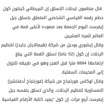
برامج
قال منظمون لرحلات التسلق إن البريطاني كينتون كول
عدد اليوم
حطم رقمه القياسي الشخصي المتعلق بتسلق جبل
إيفرست اليوم الجمعة بعد صعوده لأعلى قمة ​في
مواقيت الصلاة
العالم للمرة العشرين.
الأحوال الجوية
وقال إيشوري بوديل من شركة (هيمالايان جايدز) لتنظيم
الرحلات إن كول (52 عاما) تسلق القمة التي يبلغ
ارتفاعها 8894 مترا قبل الفجر وهو في ⁠طريقه للنزول
إلى المخيمات السفلية.
وقال لوكاس فورتنباخ من شركة (فورتنباخ ​أدفنتشرز)
النمساوية لتنظيم الرحلات، والذي تسلق بنفسه جبل
إيفرست ​أربع مرات، ‌إن كول "يعيد كتابة الأرقام القياسية