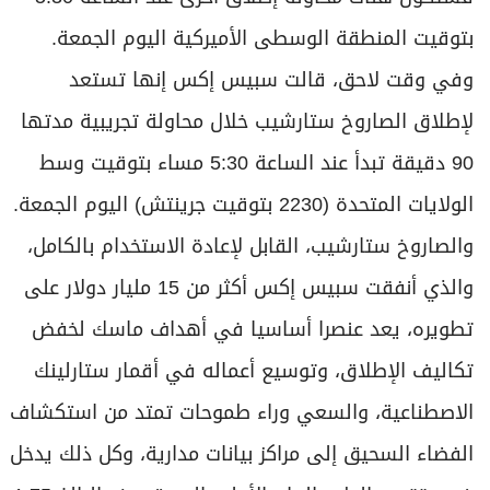
90 دقيقة تبدأ عند الساعة 5:30 مساء بتوقيت وسط
الولايات المتحدة (2230 بتوقيت جرينتش) اليوم الجمعة.
والصاروخ ستارشيب، القابل لإعادة الاستخدام بالكامل،
والذي أنفقت سبيس ​إكس أكثر من 15 ‌مليار ⁠دولار على
‌تطويره، يعد عنصرا أساسيا في أهداف ماسك لخفض
‌تكاليف الإطلاق، وتوسيع أعماله في أقمار ستارلينك
الاصطناعية، والسعي وراء طموحات تمتد من استكشاف
الفضاء السحيق ⁠إلى مراكز بيانات مدارية، وكل ذلك يدخل
ضمن تقييم ​الطرح العام الأولي المستهدف البالغ 1.75
تريليون دولار.
وقبل محاولة الإطلاق أمس الخميس، سعى ماسك إلى
خفض سقف التوقعات في حال حدوث فشل، قائلا