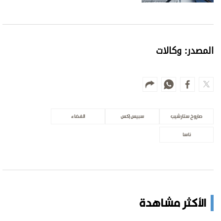
جفاف بحيرة كورية جنوبية مع موجة حر
قياسية
الأخبار العالمية
في قضية العتاد العسكري للسودان.. النيابة
العامة: مخطط إجرامي استهدف المساس
بسيادة الدولة
علوم الدار
رسائل متبادلة
الأخبار العالمية