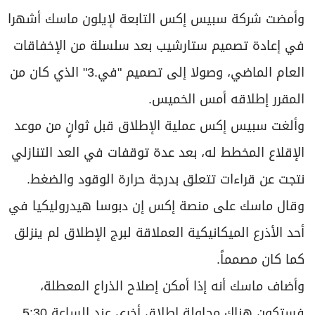
وألغت سبيس إكس عملية الإطلاق قبل ثوانٍ من ‌موعد
الإقلاع المخطط له، بعد عدة توقفات في العد التنازلي
نتجت عن قراءات تتعلق بدرجة حرارة الوقود والضغط.
وقال ماسك على منصة ​إكس إن دبوسا هيدروليكيا في
أحد الأذرع الميكانيكية العملاقة لبرج الإطلاق لم ينزلق
كما كان مصمماً.
وأضاف ماسك أنه إذا أمكن إصلاح الذراع المعطلة،
فستكون هناك محاولة إطلاق أخرى عند الساعة 5:30
بتوقيت المنطقة الوسطى الأميركية اليوم الجمعة.
وفي وقت لاحق، ‌قالت سبيس إكس إنها تستعد ​
لإطلاق الصاروخ ستارشيب خلال محاولة تجريبية مدتها