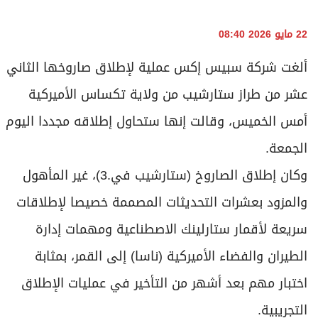
أمس الخميس، وقالت ​إنها ستحاول إطلاقه مجددا اليوم
الجمعة.
وكان إطلاق الصاروخ (ستارشيب في.3)، غير المأهول
والمزود بعشرات التحديثات المصممة خصيصا لإطلاقات
سريعة لأقمار ستارلينك الاصطناعية ومهمات إدارة
الطيران ⁠والفضاء الأميركية (ناسا) إلى القمر، بمثابة
اختبار مهم بعد أشهر من التأخير ​في عمليات الإطلاق
التجريبية.
وأمضت شركة سبيس إكس التابعة لإيلون ماسك أشهرا
في إعادة تصميم ستارشيب بعد سلسلة من الإخفاقات
العام الماضي، وصولا إلى تصميم "في.3" الذي كان من
المقرر إطلاقه أمس ‌الخميس.