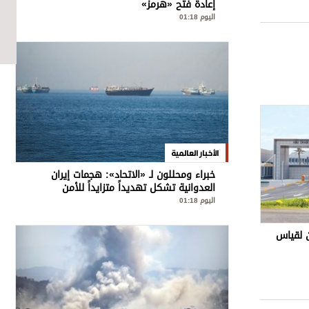
إعادة فتح «هرمز»
اليوم 01:18
الأخبار العالمية
خبراء ومحللون لـ «الاتحاد»: هجمات إيران
العدوانية تشكل تهديداً متزايداً للأمن
الإقليمي والدولي
اليوم 01:18
 لقياس