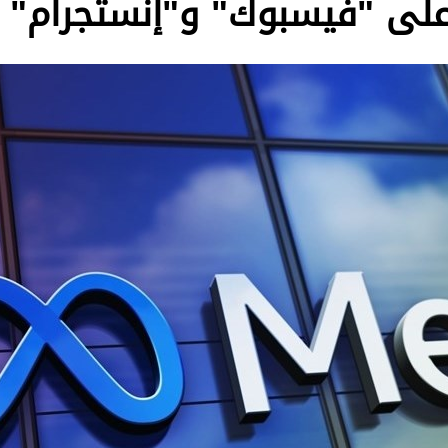
على "فيسبوك" و"إنستجرام" 