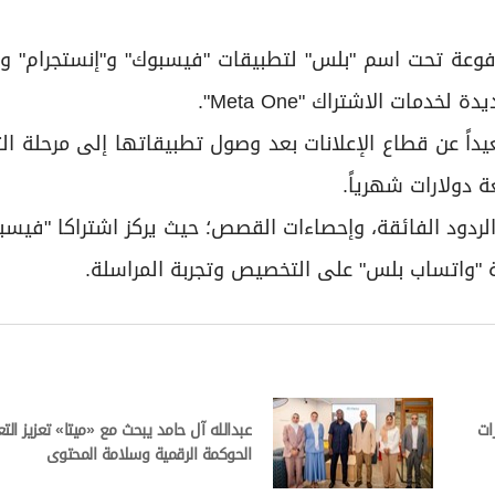
فوعة تحت اسم "بلس" لتطبيقات "فيسبوك" و"إنستجرام" و"
مات الاشتراك "Meta One".
اً عن قطاع الإعلانات بعد وصول تطبيقاتها إلى مرحلة ال
ة دولارات شهرياً.
لردود الفائقة، وإحصاءات القصص؛ حيث يركز اشتراكا "فيس
قة "واتساب بلس" على التخصيص وتجربة المراسلة.
ات
عبدالله آل حامد يبحث مع «ميتا» تعزيز ال
الحوكمة الرقمية وسلامة المحتوى