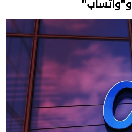
و"واتساب"