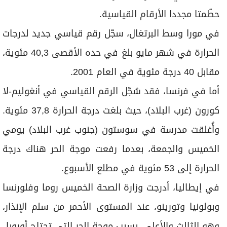
برامج
حطّمتا مجددا الأرقام القياسية.
عدد اليوم
في مورا وسط البرتغال، سجّل رقم قياسي جديد لدرجات
الحرارة في شهر مايو بلغ في حده الأقصى 40,3 مئوية،
مواقيت الصلاة
مقابل 40 درجة مئوية في العام 2001.
الأحوال الجوية
أما في فرنسا، فقد سُجّل الرقم القياسي في أنغوليم-لا
كورون (غرب البلاد)، حيث بلغت درجة الحرارة 37,8 مئوية.
وأُغلقت مدرسة في سوستون (جنوب غرب البلاد) يومي
الخميس والجمعة، بعدما رفعت موجة الحر هناك درجة
الحرارة إلى 53 مئوية في مطلع الأسبوع.
في إيطاليا، أدرجت وزارة الصحة الخميس روما وفلورنسا
وبولونيا وتورينو، عند المستوى الأحمر من سلم الإنذار،
وهو الثالث والأعلى، بسبب موجة الحر التي تجتاح أوروبا.