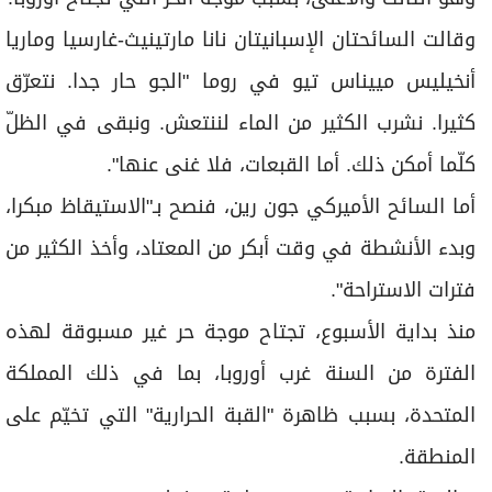
وقالت السائحتان الإسبانيتان نانا مارتينيث-غارسيا وماريا
أنخيليس مييناس تيو في روما "الجو حار جدا. نتعرّق
كثيرا. نشرب الكثير من الماء لننتعش. ونبقى في الظلّ
كلّما أمكن ذلك. أما القبعات، فلا غنى عنها".
أما السائح الأميركي جون رين، فنصح بـ"الاستيقاظ مبكرا،
وبدء الأنشطة في وقت أبكر من المعتاد، وأخذ الكثير من
فترات الاستراحة".
منذ بداية الأسبوع، تجتاح موجة حر غير مسبوقة لهذه
الفترة من السنة غرب أوروبا، بما في ذلك المملكة
المتحدة، بسبب ظاهرة "القبة الحرارية" التي تخيّم على
المنطقة.