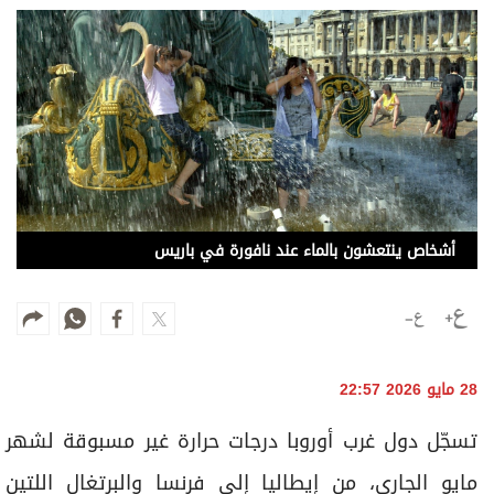
وجهات نظر
الترفيه
التعليم والمعرفة
الذكاء الاصطناعي
تغطيات
أشخاص ينتعشون بالماء عند نافورة في باريس
فيديو
بودكاست
إنفوجراف
28 مايو 2026 22:57
قصة صورة
تسجّل دول غرب أوروبا درجات حرارة غير مسبوقة لشهر
كاريكتير
مايو الجاري، من إيطاليا إلى فرنسا والبرتغال اللتين