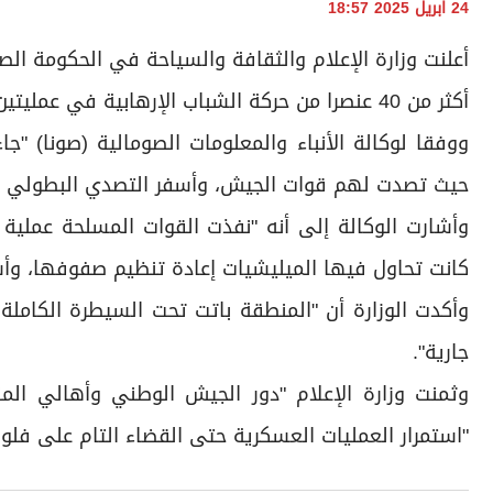
24 ابريل 2025 18:57
أعلنت وزارة الإعلام والثقافة والسياحة في الحكومة ا
أكثر من 40 عنصرا من حركة الشباب الإرهابية في عمليتين منفصلتين بمحافظة شبيلي الوسطى في وسط البلاد.
ووفقا لوكالة الأنباء والمعلومات الصومالية (صونا) 
حيث تصدت لهم قوات الجيش، وأسفر التصدي البطولي عن مقتل 22 مسلحا من عناصر" ج
وأشارت الوكالة إلى أنه "نفذت القوات المسلحة عملي
كانت تحاول فيها الميليشيات إعادة تنظيم صفوفها، وأسفرت العملية عن مقتل 20 عنص
وأكدت الوزارة أن "المنطقة باتت تحت السيطرة الكاملة 
جارية".
وثمنت وزارة الإعلام "دور الجيش الوطني وأهالي الم
"استمرار العمليات العسكرية حتى القضاء التام على فلول