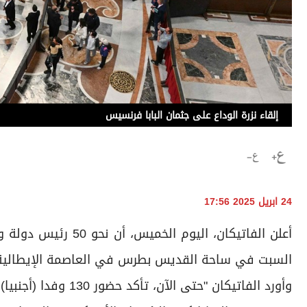
إلقاء نزرة الوداع على جثمان البابا فرنسيس
24 ابريل 2025 17:56
أعلن الفاتيكان، الي
السبت في ساحة القديس بطرس في العاصمة الإيطالية 
وأورد الفاتيكان "حتى الآن، تأكد حضور 130 وفدا (أجنبيا) لجنازة البابا فرنسيس".