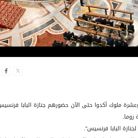
وم الخميس، أن نحو 50 رئيس دولة وعشرة ملوك أكدوا حتى الآن حضورهم جنازة البابا فر
روما.