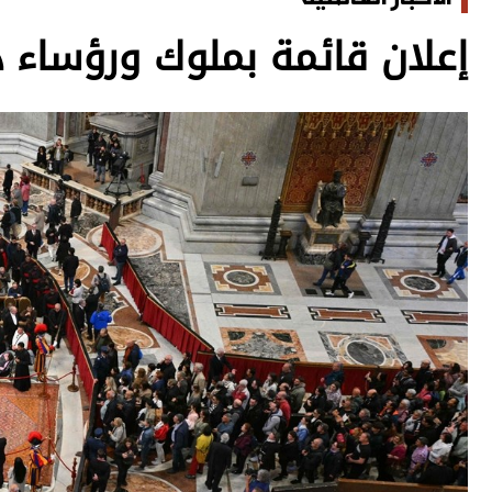
إعلان قائمة بملوك ورؤساء د