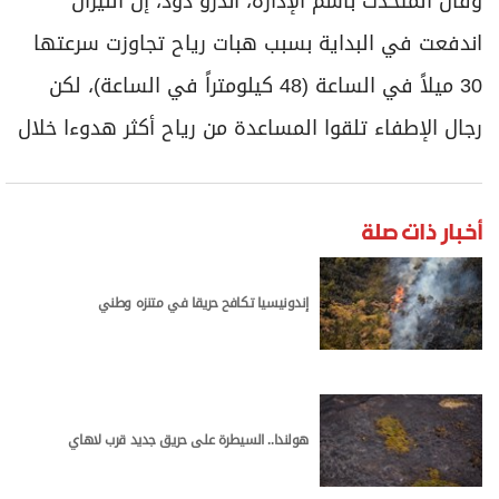
وقال المتحدث باسم الإدارة، أندرو دود، إن النيران
اندفعت في البداية بسبب هبات رياح تجاوزت سرعتها
30 ميلاً في الساعة (48 كيلومتراً في الساعة)، لكن
رجال الإطفاء تلقوا المساعدة من رياح أكثر هدوءا خلال
أخبار ذات صلة
إندونيسيا تكافح حريقا في متنزه وطني
هولندا.. السيطرة على حريق جديد قرب لاهاي