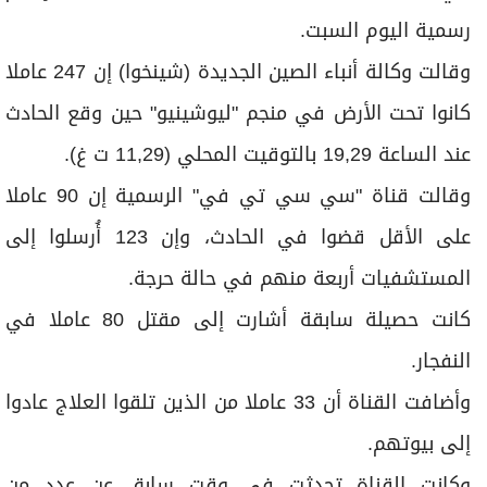
برامج
رسمية اليوم السبت.
عدد اليوم
وقالت وكالة أنباء الصين الجديدة (شينخوا) إن 247 عاملا
كانوا تحت الأرض في منجم "ليوشينيو" حين وقع الحادث
مواقيت الصلاة
عند الساعة 19,29 بالتوقيت المحلي (11,29 ت غ).
الأحوال الجوية
وقالت قناة "سي سي تي في" الرسمية إن 90 عاملا
على الأقل قضوا في الحادث، وإن 123 أُرسلوا إلى
المستشفيات أربعة منهم في حالة حرجة.
كانت حصيلة سابقة أشارت إلى مقتل 80 عاملا في
النفجار.
وأضافت القناة أن 33 عاملا من الذين تلقوا العلاج عادوا
إلى بيوتهم.
وكانت القناة تحدثت في وقت سابق عن عدد من