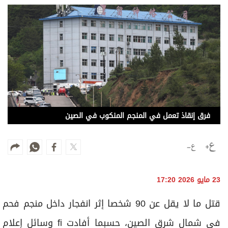
وجهات نظر
الترفيه
التعليم والمعرفة
الذكاء الاصطناعي
تغطيات
فرق إنقاذ تعمل في المنجم المنكوب في الصين
فيديو
بودكاست
إنفوجراف
23 مايو 2026 17:20
قصة صورة
قتل ما لا يقل عن 90 شخصا إثر انفجار داخل منجم فحم
كاريكتير
في شمال شرق الصين، حسبما أفادت fi وسائل إعلام