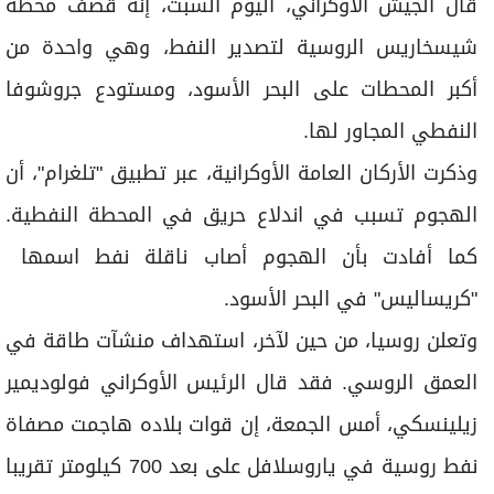
قال الجيش الأوكراني، اليوم السبت، إنه ⁠قصف محطة
شيسخاريس ​الروسية ​لتصدير ‌النفط، وهي ⁠واحدة ​من
أكبر المحطات على البحر الأسود، ‌ومستودع جروشوفا
النفطي ‌المجاور لها.
وذكرت الأركان العامة الأوكرانية، ​عبر تطبيق "تلغرام"، أن
الهجوم تسبب ​في اندلاع حريق في ​المحطة ‌النفطية.
⁠كما أفادت ‌بأن ‌الهجوم أصاب ناقلة ⁠نفط اسمها ​
"كريساليس" في البحر الأسود.
وتعلن روسيا، من حين لآخر، استهداف منشآت طاقة في
العمق الروسي. فقد قال الرئيس الأوكراني فولوديمير
زيلينسكي، أمس الجمعة، إن قوات بلاده هاجمت مصفاة
نفط ​روسية في ياروسلافل على بعد 700 كيلومتر تقريبا