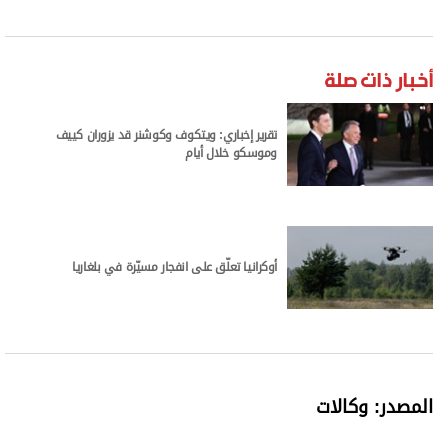
أخبار ذات صلة
تقرير إخباري: ويتكوف وكوشنر قد يزوران كييف
وموسكو خلال أيام
أوكرانيا تعلّق على انفجار مسيّرة في بلغاريا
المصدر: وكالات