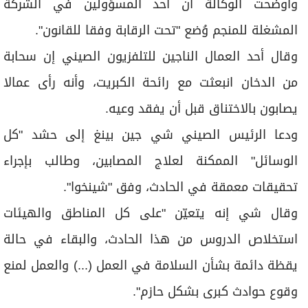
وأوضحت الوكالة أن أحد المسؤولين في الشركة
المشغلة للمنجم وُضع "تحت الرقابة وفقا للقانون".
وقال أحد العمال الناجين للتلفزيون الصيني إن سحابة
من الدخان انبعثت مع رائحة الكبريت، وأنه رأى عمالا
يصابون بالاختناق قبل أن يفقد وعيه.
ودعا الرئيس الصيني شي جين بينغ إلى حشد "كل
الوسائل" الممكنة لعلاج المصابين، وطالب بإجراء
تحقيقات معمقة في الحادث، وفق "شينخوا".
وقال شي إنه يتعيّن "على كل المناطق والهيئات
استخلاص الدروس من هذا الحادث، والبقاء في حالة
يقظة دائمة بشأن السلامة في العمل (...) والعمل لمنع
وقوع حوادث كبرى بشكل حازم".