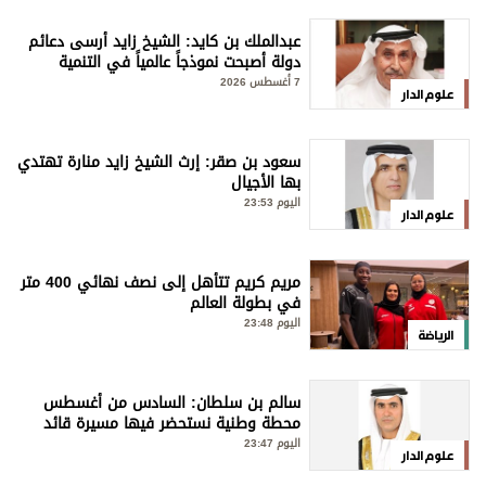
عبدالملك بن كايد: الشيخ زايد أرسى دعائم
دولة أصبحت نموذجاً عالمياً في التنمية
والإنسانية
7 أغسطس 2026
علوم الدار
سعود بن صقر: إرث الشيخ زايد منارة تهتدي
بها الأجيال
اليوم 23:53
علوم الدار
مريم كريم تتأّهل إلى نصف نهائي 400 متر
في بطولة العالم
اليوم 23:48
الرياضة
سالم بن سلطان: السادس من أغسطس
محطة وطنية نستحضر فيها مسيرة قائد
استثنائي
اليوم 23:47
علوم الدار