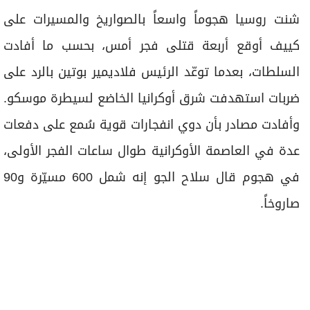
برامج
شنت روسيا هجوماً واسعاً بالصواريخ والمسيرات على
عدد اليوم
كييف أوقع أربعة قتلى فجر أمس، بحسب ما أفادت
السلطات، بعدما توعّد الرئيس فلاديمير بوتين بالرد على
مواقيت الصلاة
ضربات استهدفت شرق أوكرانيا الخاضع لسيطرة موسكو.
الأحوال الجوية
وأفادت مصادر بأن دوي انفجارات قوية سُمع على دفعات
عدة في العاصمة الأوكرانية طوال ساعات الفجر الأولى،
في هجوم قال سلاح الجو إنه شمل 600 مسيّرة و90
صاروخاً.