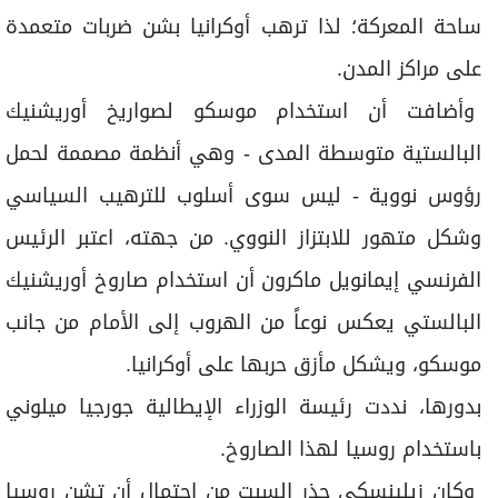
ساحة المعركة؛ لذا ترهب أوكرانيا بشن ضربات متعمدة
على مراكز المدن.
وأضافت أن استخدام موسكو لصواريخ أوريشنيك
البالستية متوسطة المدى - وهي أنظمة مصممة لحمل
رؤوس نووية - ليس سوى أسلوب للترهيب السياسي
وشكل متهور للابتزاز النووي. من جهته، اعتبر الرئيس
الفرنسي إيمانويل ماكرون أن استخدام صاروخ أوريشنيك
البالستي يعكس نوعاً من الهروب إلى الأمام من جانب
موسكو، ويشكل مأزق حربها على أوكرانيا.
بدورها، نددت رئيسة الوزراء الإيطالية جورجيا ميلوني
باستخدام روسيا لهذا الصاروخ.
وكان زيلينسكي حذر السبت من احتمال أن تشن روسيا