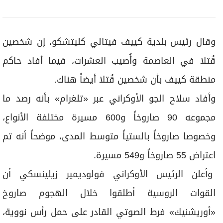
وقال رئيس بلدية كييف فيتالي كليتشكو، إن شخصين
قُتلا في العاصمة وأُصيب العشرات، فيما أفاد حاكم
منطقة كييف بأن شخصين قُتلا أيضاً هناك.
وأفاد سلاح الجو الأوكراني عبر «تلغرام» بأنه رصد ما
مجموعه 90 صاروخاً و600 مسيرة مختلفة الأنواع،
وخصوصا صاروخاً بالستياً متوسط المدى، موضحاً أنه تم
اعتراض 55 صاروخاً و549 مسيرة.
وأعلن الرئيس الأوكراني فولوديمير زيلينسكي أن
القوات الروسية أطلقوا خلال الهجوم صاروخ
«أوريشنيك» فرط الصوتي القادر على حمل رأس نووية،