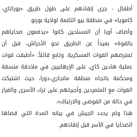
أطفال - جرى إنقاذهم على طول طريق «بوراتاي-
كامويا» في منطقة بيو التابعة لولاية بورنو.
وأضاف أوبا أن المسلحين كانوا «يدفعون ضحاياهم
بالقوة» بعيداً عن الطريق نحو الأحراش، قبل أن
تعترضهم القوات العسكرية. وتابع قائلاً: «أطبقت قوات
عملية هادين كاي، على الإرهابيين في ملاحقة منسقة
ومحكمة باتجاه منطقة مانجاري-دورا، حيث اشتبكت
القوات مع المتمردين وأجبرتهم على ترك الأسرى والفرار
في حالة من الفوضى والارتباك».
هذا ولم يحدد الجيش في بيانه المدة التي قضاها
الضحايا في الأسر قبل إنقاذهم.