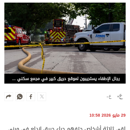
وجهات نظر
الترفيه
التعليم والمعرفة
الذكاء الاصطناعي
تغطيات
فيديو
رجال الإطفاء يستجيبون لموقع حريق كبير في مجمع سكني في دالاس
بودكاست
إنفوجراف
قصة صورة
29 مايو 2026 10:58
كاريكتير
لقي ثلاثة أشخاص حتفهم جراء حريق اندلع في مبنى