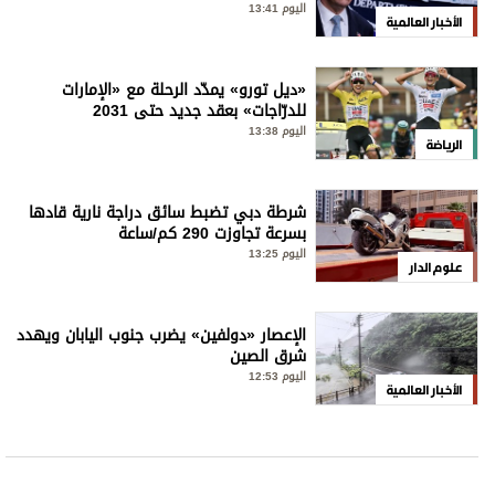
اليوم 13:41
الأخبار العالمية
«ديل تورو» يمدّد الرحلة مع «الإمارات
للدرّاجات» بعقد جديد حتى 2031
اليوم 13:38
الرياضة
شرطة دبي تضبط سائق دراجة نارية قادها
بسرعة تجاوزت 290 كم/ساعة
اليوم 13:25
علوم الدار
الإعصار «دولفين» يضرب جنوب اليابان ويهدد
شرق الصين
اليوم 12:53
الأخبار العالمية