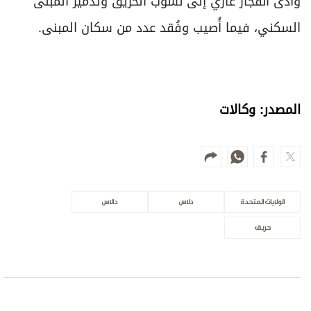
وأدى انفجار غازي إلى نشوب الحريق وتدمير المبنى
السكني، فيما أُصيب وفُقد عدد من سكان المبنى.
المصدر: وكالات
الولايات المتحدة
دلاس
دالاس
حريق