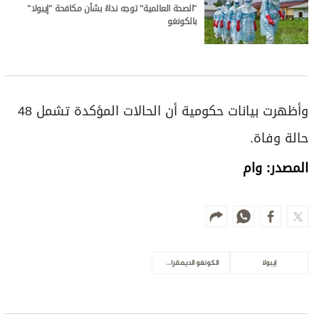
"الصحة العالمية" توجه نداءً بشأن مكافحة "إيبولا"
بالكونغو
وأظهرت بيانات حكومية ​أن ‌الحالات ​المؤكدة تشمل ​48
⁠حالة وفاة.
المصدر: وام
إيبولا
الكونغو الديمقراطية