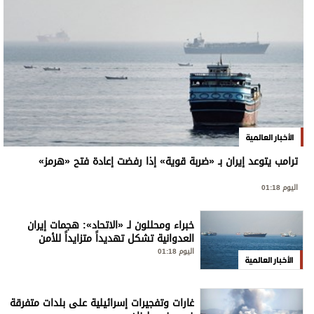
الأخبار العالمية
ترامب يتوعد إيران بـ «ضربة قوية» إذا رفضت إعادة فتح «هرمز»
اليوم 01:18
خبراء ومحللون لـ «الاتحاد»: هجمات إيران
العدوانية تشكل تهديداً متزايداً للأمن
الإقليمي والدولي
اليوم 01:18
الأخبار العالمية
غارات وتفجيرات إسرائيلية على بلدات متفرقة