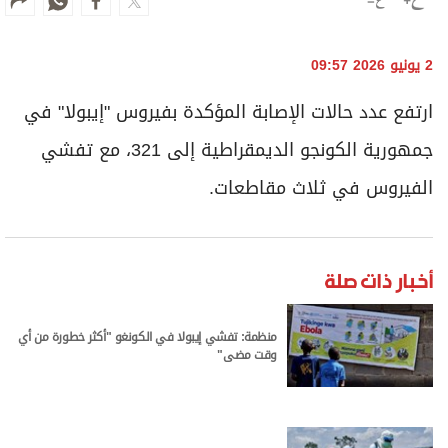
2 يونيو 2026 09:57
ارتفع عدد ‌حالات الإصابة ⁠المؤكدة ​بفيروس ⁠"إيبولا" في
جمهورية الكونجو ​الديمقراطية ⁠إلى ⁠321، مع ⁠تفشي ​
الفيروس ⁠في ثلاث مقاطعات.
أخبار ذات صلة
منظمة: تفشي إيبولا في الكونغو "أكثر خطورة من أي
وقت مضى"