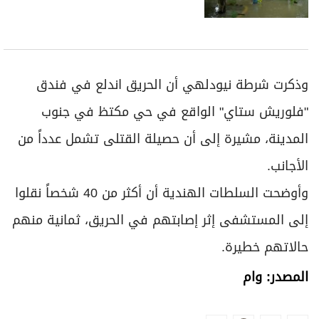
الهند
نيودلهي
الأكثر مشاهدة
جفاف نهر الراين يهدد الصناعات الألمانية
ويعطل حركة الشحن
الأخبار العالمية
لحظة إطلاق مراهق «14 عاماً» النار على
طلاب مدرسة في تايلاند