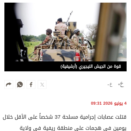
وجهات نظر
الترفيه
التعليم والمعرفة
الذكاء الاصطناعي
تغطيات
قوة من الجيش النيجيري (أرشيفية)
فيديو
بودكاست
إنفوجراف
4 يونيو 2026 09:31
قصة صورة
قتلت عصابات إجرامية مسلحة 37 شخصاً على الأقل خلال
كاريكتير
يومين في هجمات على منطقة ريفية في ولاية