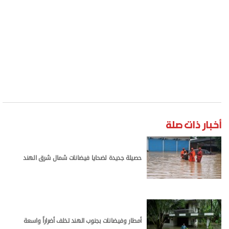
أمطار وفيضانات بجنوب الهند تخلف أضراراً واسعة
وذكرت شرطة نيودلهي أن الحريق اندلع في فندق
"فلوريش ستاي" الواقع في حي مكتظ في جنوب
المدينة، مشيرة إلى أن حصيلة القتلى تشمل عدداً من
الأجانب.
وأوضحت السلطات الهندية أن أكثر من 40 شخصاً نقلوا
إلى المستشفى إثر إصابتهم في الحريق، ثمانية منهم
حالاتهم خطيرة.
المصدر: وام