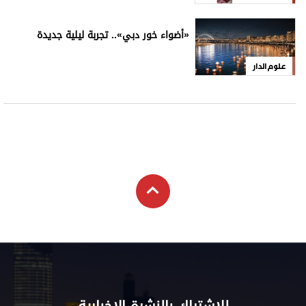
للاشتراك بالنشرة الإخبارية
اشترك
علوم الدار
الترفيه
كاريكاتير
إخلاء مسؤولية
التعليم
Aletihad
الأخبار العالمية
برامج
والمعرفة
English
اقتصاد
عن الاتحاد
فيديو
الرياضة
بيان الخصوصية
إنفوجراف
وجهات نظر
شروط الخدمة
قصة صورة