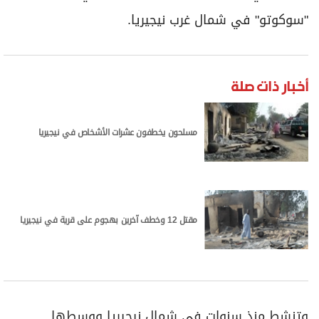
برامج
"سوكوتو" في شمال غرب نيجيريا.
عدد اليوم
أخبار ذات صلة
مواقيت الصلاة
الأحوال الجوية
مسلحون يخطفون عشرات الأشخاص في نيجيريا
مقتل 12 وخطف آخرين بهجوم على قرية في نيجيريا
وتنشط منذ سنوات في شمال نيجيريا ووسطها