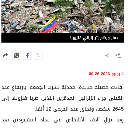
دمار وركام إثر زلزالي فنزويلا
4 يوليو 2026 00:26
أفادت حصيلة جديدة، محدثة نشرت الجمعة، بارتفاع عدد
القتلى جراء الزلزالين المدمّرين اللذين ضربا فنزويلا إلى
2645 شخصا، وتجاوز عدد الجرحى 12 ألفا.
وما يزال آلاف الأشخاص في عداد المفقودين بعد