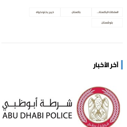
السلطات الباكستانية
باكستان
خيبر بختونخواه
بلوشستان
آخر الأخبار