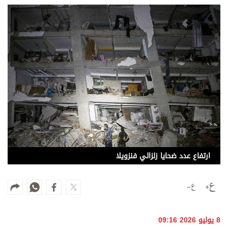
وجهات نظر
الترفيه
التعليم والمعرفة
الذكاء الاصطناعي
تغطيات
فيديو
بودكاست
ارتفاع عدد ضحايا زلزالي فنزويلا
إنفوجراف
قصة صورة
كاريكتير
8 يوليو 2026 09:16