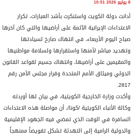
برامج
8 يوليو 2026 10:51
عدد اليوم
أدانت دولة الكويت واستنكرت بأشد العبارات، تكرار
الاعتداءات الإيرانية الآثمة على أراضيها والتي كان آخرها
صباح اليوم الأربعاء، في انتهاك صارخ لسيادتها
مواقيت الصلاة
وتهديد مباشر لأمنها واستقرارها ولسلامة مواطنيها
الأحوال الجوية
والمقيمين على أراضيها، وانتهاك جسيم لقواعد القانون
الدولي وميثاق الأمم المتحدة وقرار مجلس الأمن رقم
2817.
وأكدت وزارة الخارجية الكويتية، في بيان لها أوردته
وكالة الأنباء الكويتية /كونا/، أن مواصلة هذه الاعتداءات
السافرة في الوقت الذي تمضي فيه الجهود الإقليمية
والدولية الرامية إلى التهدئة تشكل تقويضاً ممنهجاً