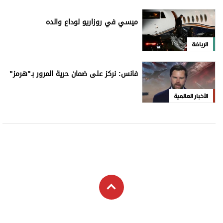
ميسي في روزاريو لوداع والده
الرياضة
فانس: نركز على ضمان حرية المرور بـ"هرمز"
الأخبار العالمية