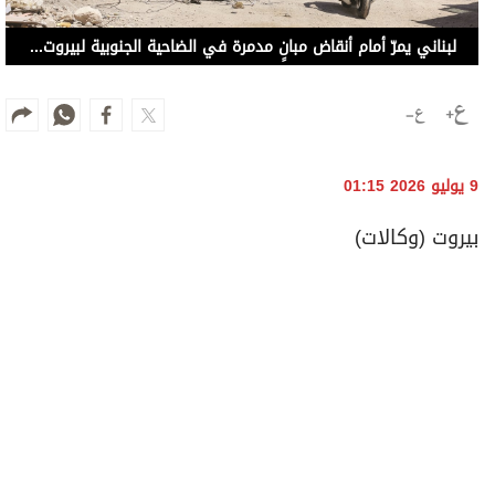
لبناني يمرّ أمام أنقاض مبانٍ مدمرة في الضاحية الجنوبية لبيروت (رويترز)
9 يوليو 2026 01:15
بيروت (وكالات)