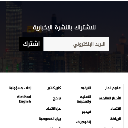
للاشتراك بالنشرة الإخبارية
اشترك
علوم الدار
الترفيه
كاريكاتير
إخلاء مسؤولية
التعليم
Aletihad
الأخبار العالمية
برامج
والمعرفة
English
اقتصاد
عن الاتحاد
فيديو
الرياضة
بيان الخصوصية
إنفوجراف