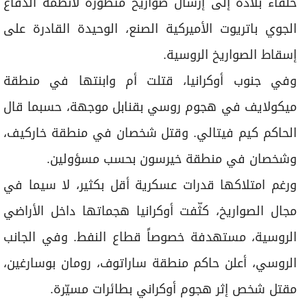
حلفاء بلاده إلى إرسال صواريخ متطورة لأنظمة الدفاع
الجوي باتريوت الأميركية الصنع، الوحيدة القادرة على
إسقاط الصواريخ الروسية.
وفي جنوب أوكرانيا، قتلت أم وابنتها في منطقة
ميكولايف في هجوم روسي بقنابل موجهة، حسبما قال
الحاكم كيم فيتالي. وقتل شخصان في منطقة خاركيف،
وشخصان في منطقة خيرسون بحسب مسؤولين.
ورغم امتلاكها قدرات عسكرية أقل بكثير، لا سيما في
مجال الصواريخ، كثّفت أوكرانيا هجماتها داخل الأراضي
الروسية، مستهدفة خصوصاً قطاع النفط. وفي الجانب
الروسي، أعلن حاكم منطقة ساراتوف، رومان بوسارغين،
مقتل شخص إثر هجوم أوكراني بطائرات مسيّرة.