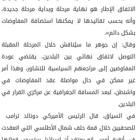
الاتفاق الإطار هو نهاية مرحلة وبداية مرحلة جديدة،
وأنه بحسب تقاليدها لا يمكنها استضافة المفاوضات
بشكل دائم».
وقال: إن جوهر ما سيُناقش خلال المرحلة المقبلة
التوصل لاتفاق نهائي بين البلدين، يقتضي عودة
المفاوضين إلى مراجعهم السياسية للتشاور، وهذا أمر
غير ممكن في حال مواصلة عقد المفاوضات في
واشنطن، لبعد المسافة الجغرافية عن مركزي القرار في
البلدين.
في السياق، قال الرئيس ⁠الأميركي دونالد ترامب ​
للصحفيين ​خلال ‌قمة ⁠حلف ​شمال الأطلسي التي ‌انعقدت
في أنقرة، أمس، إنه ​يعتقد أن إسرائيل ستسحب قواتها