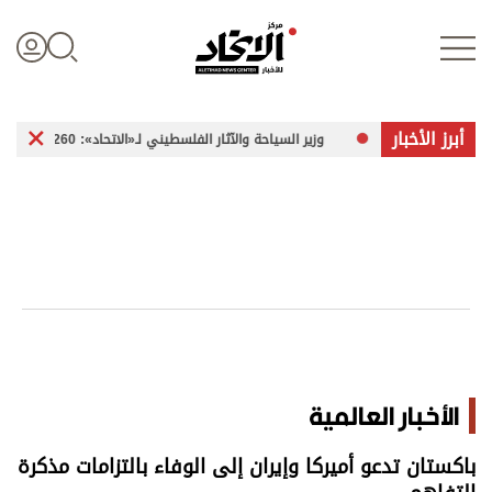
أبرز الأخبار
كة»
وزير السياحة والآثار الفلسطيني لـ«الاتحاد»: 260 موقعاً أثرياً في غزة تعرضت للضرر
تسجيل الدخول
علوم الدار
الأخبار العالمية
اقتصاد
الأخبار العالمية
الرياضة
باكستان تدعو أميركا وإيران إلى الوفاء بالتزامات مذكرة