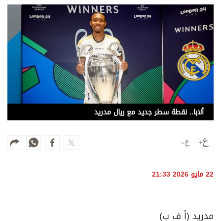
وجهات نظر
الترفيه
التعليم والمعرفة
الذكاء الاصطناعي
تغطيات
ألابا.. نقطة سطر جديد مع ريال مدريد
فيديو
بودكاست
إنفوجراف
22 مايو 2026 21:33
قصة صورة
كاريكتير
مدريد (أ ف ب)