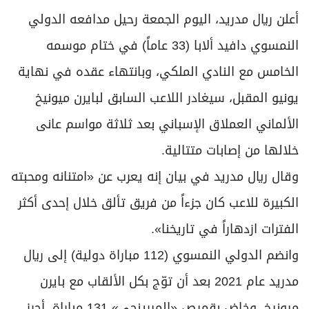
برامج
أعلن ريال مدريد، اليوم الجمعة رحيل مدافعه الدولي
عدد اليوم
النمسوي دافيد ألابا (33 عاماً) في ختام موسمه
الخامس مع النادي الملكي، وبانتهاء عقده في نهاية
مواقيت الصلاة
يونيو المقبل، سيغادر اللاعب السابق لبايرن ميونيخ
الأحوال الجوية
الألماني العملاق الإسباني بعد ثلاثة مواسم عانى
خلالها من إصابات متتالية.
وقال ريال مدريد في بيان إنه يعرب عن «امتنانه ومحبته
الكبيرة للاعب كان جزءاً من فريق تألق خلال إحدى أكثر
الفترات ازدهاراً في تاريخنا».
وانضم الدولي النمسوي (112 مباراة دولية) إلى ريال
مدريد عام 2021 بعد أن توّج بكل الألقاب مع بايرن
ميونيخ، وخاض بقميص «الميرينجي» 131 مباراة، أحرز