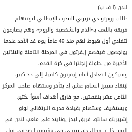
لندن (أ ف ب)
طالب روبرتو دي تزيربي المدرب الإيطالي لتوتنهام
فريقه باللعب بـ«الدم والشخصية والروح» وهم يصارعون
لتفادي أول هبوط لهم منذ 49 عاماً يوم غد الأحد عندما
يواجهون ضيفهم إيفرتون في المرحلة الثامنة والثلاثين
الأخيرة من بطولة إنجلترا في كرة القدم.
وسيكون التعادل أمام إيفرتون كافيا، إلى حد كبير،
لإنقاذ سبيرز السابع عشر، إذ يتأخر وستهام صاحب المركز
الثامن عشر بنقطتين، مع فارق أهداف أسوأ بكثير.
ويستضيف وستهام بقيادة مدربه البرتغالي نونو
إشبيريتو سانتو، فريق ليدز يونايتد على ملعب لندن في
اليوم ذاته، وقال دي تزيربي في مؤتمره الصحفي قبل