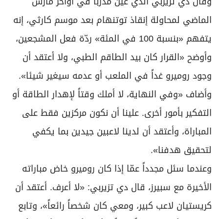
وقال دي تزيربي الذي عين مدربا في أواخر مارس
الماضي لمحاولة إنقاذ توتنهام بعد موسم كارثي، إنه
يتفهم «بنسبة 100 في المئة» ردّة فعل المشجعين،
وأوضح «القرار كان بيد الطاقم الطبي، ولا أعتقد أن
وجود روميرو غداً في الملعب أو عدمه سيغير شيئا».
وأضاف «وفي النهاية، لا أملك وقتاً لإهدار الطاقة أو
التفكير بأمور أخرى. علينا أن نكون مركزين فقط على
المباراة، وأعتقد أن لدينا لاعبين جيدين بما يكفي
لتحقيق هدفنا».
وعندما سئل مجدداً عمّا إذا كان روميرو خاض مباراته
الأخيرة مع سبيرز، قال دي تزيربي: «لا أعرف. أعتقد أن
كريستيان لاعب كبير، ومعي كان شخصاً رائعاً»، وتابع