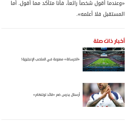
«وعندما أقول شخصاً رائعاً، فأنا متأكد مما أقول. أما
المستقبل فلا أعلمه».
أخبار ذات صلة
«الخرسانة» ممنوعة في الملاعب الإنجليزية!
أرسنال يدرس ضم «قائد توتنهام»