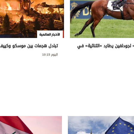
الأخبار العالمية
» لجودلفين يطارد «الثنائية» في
تبادل هجمات بين موسكو وكييف 
التحتية ويسفر عن ضحايا
اليوم 10:15