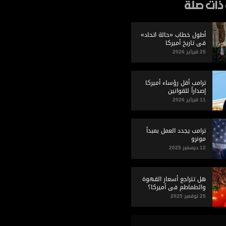
ذات صلة
أطول خطاب «حالة اتحاد»
في تاريخ أميركا
25 فبراير 2026
ترامب أقل رؤساء أميركا
إصداراً للقوانين
11 فبراير 2026
ترامب يجدد العمل بمبدأ
مونرو
12 ديسمبر 2025
هل تتراجع أسعار القهوة
والطماطم في أميركا؟
25 نوفمبر 2025