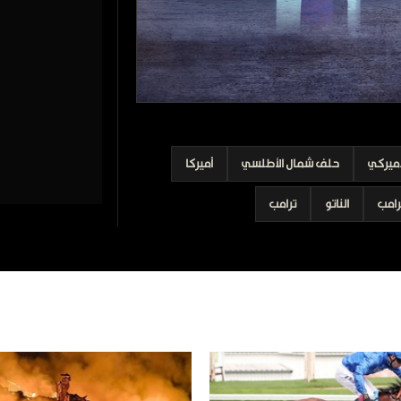
أميركي
حلف شمال الأطلسي
أميركا
رامب
الناتو
ترامب