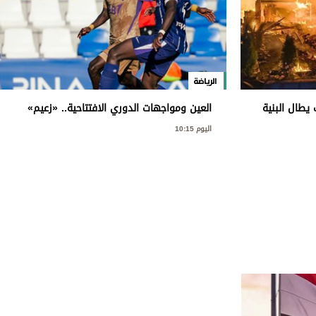
الرياضة
يطال البنية
العين ومواجهات الدوري الافتتاحية.. «زعيم»
يجيد «البداية الإبداعية»
اليوم 10:15