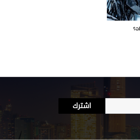
ات؟
اشترك