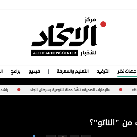
جهات نظر
الترفيه
التعليم والمعرفة
فيديو
برامج
ال
رات الصحية» تنفّذ حملة للتوعية بسرطان الجلد
راشد الرميثي: «الوثبة للرط
من "الناتو"؟