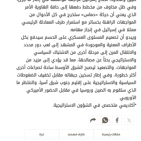
وفي ظل مخاوف من مخطط دفعها إلى حافة الهاوية الأمر
الذي يعني أن حركة «حماس» ستخرج في كل الأحوال من
المواجهات الراهنة بخسائر مع استمرار طرف المعادلة الرئيسي
ممثلا في إسرائيل في إنجاز مهامه.
ويبدو أن تصميم المستوى العسكري على الحسم سيدفع بكل
الأطراف المعنية والموجودة في المشهد إلى لعب دور محدد
والانتقال المرن إلى مرحلة أخرى من الاشتباك السياسي
والاستراتيجي بحثاً عن مصالحها، مما قد يؤدي إلى مزيد من
المواجهات، والتصعيد ليصبح الشرق الأوسط ساحة لصراعات أخرى
أكثر خطورة، وفي إطار تسخين جبهاته مقابل تخفيف الضغوطات
السياسية والاستراتيجية على إقليم جنوب شرق آسيا، والننتظر ما
الذي ستقوم به الصين وروسيا في مقابل الحضور الأميركي
الأوروبي.
*أكاديمي متخصص في الشؤون الاستراتيجية.
مقالات رئيسية
طارق فهمي
غزة