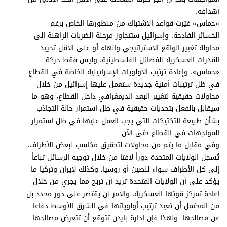
برامج
أهدافه.
عدد اليوم
«حماس» غيّرت قواعد الاشتباك من منظورها الخاص برغم
الخسائر الفادحة. وإسرائيل ستتجاوز مرحلة الضربات الراهنة إلى
محاولة تغيير الواقع الاستراتيجي وإنهاء أو على الأقل تحييد
القدرات العسكرية للفصائل الفلسطينية، وليس فقط حركة
مواقيت الصلاة
«حماس»، وإعادة ترتيب الأولويات الإسرائيلية الخاصة في القطاع
في ظل ترتيبات أمنية جديدة ستعمل عليها إسرائيل من خلال
الأحوال الجوية
محاولات حقيقية لتغيير البعد الديمغرافي داخل القطاع، وهو ما
سيقابل بالفعل بتحديات حقيقية في ظل استمرار حالة التجاذب
بشأن طبيعة التكتيكات التي يجب العمل عليها في ظل استمرار
المواجهات في القطاع حتى الآن.
وفي مقابل ما يتم من محاولات لتحقيق مكاسب لبعض الأطراف،
تُسجل الولايات المتحدة دوراً لافتا من خلال توجيه الرسائل تباعاً
إلى كل الأطراف سواء للصين أو روسيا، وكذلك لإيران وتركيا ما
يؤكد على أن الولايات المتحدة تريد أن تربح مما يجري من خلال
إعادة تمركز قوتها العسكرية، والأمر لن يقتصر على دور محدد بل
من المحتمل أن تعيد ترتيب أولوياتها في الشرق الأوسط دفاعا
عن مصالحها. ولهذا فإن إدارة بايدن تتوقع أن تتعرض مصالحها