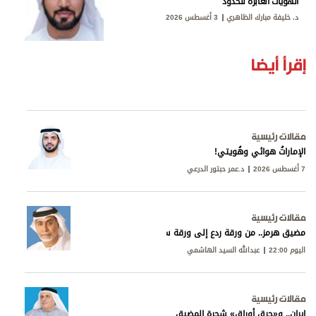
الهويات العابرة للحدود
د. خليفة مبارك الظاهري
3 أغسطس 2026
إقرأ أيضا
مقالات رئيسية
الإماراتُ هوائي وهُويتي!
7 أغسطس 2026
د.عمر حبتور الدرعي
مقالات رئيسية
مضيق هرمز.. من ورقة ردع إلى ورقة سيادة
اليوم 22:00
عبدالله السيد الهاشمي
مقالات رئيسية
إيران.. و«حرق أوراق» شجرة المضيق