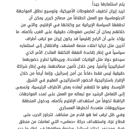
يتم استثمارها جيداً.
تريد إيران تخفيف الضغوطات الأميركية، وتوسيع نطاق المواجهة
الدبلوماسية مع العمل انطلاقاً من مصالح كبرى يمكن أن
تحققها السياسة الإيرانية عبر وكلائها في الإقليم، والتي من
خلالهم يمكن أن تمارس ضغوطات حقيقية على الغرب بأكمله، ما
يؤكد على أن الرابح إقليمياً قد يكون إيران مع ترقب أطراف
آخرين مثل تركيا اعتلاء منصة المشهد، والانتقال إلى استثماره
سياسياً في إطار (قاعدة النفقة التكلفة العائد)، الأمر الذي
سيدفع دولا مثل الولايات المتحدة، وبريطانيا لطرح حضورهما
استراتيجياً وأمنياً، ومن خلال تأمين مصالحهما، وفي إطار شراكة
حقيقية ليس فقط دفاعاً عن أمن إسرائيل، وإنما أيضاً من خلال
الإقرار باستراتيجية الحضور الاستراتيجي المقيم في الشرق
الأوسط، وهو ما تتفهم أبعاده بعض الأطراف الرئيسية، وتسعى
إلى التعامل الرشيد مع تبعاته مع العمل على تمدد المواجهات
الراهنة تخوفاً من استهداف الإقليم بأكمله، ودخول المنطقة
سيناريوهات متعددة أخطرها العسكري.
وفي ظل ترقب لما هو قادم من مشاهد، تتجاوز الحرب على
قطاع غزة، واستهداف حركة «حماس» التي تعاملت من منطق
ضيق ومحدود، تحتاج إسرائيل مراجعة مواقفها في إطار ما جرى،