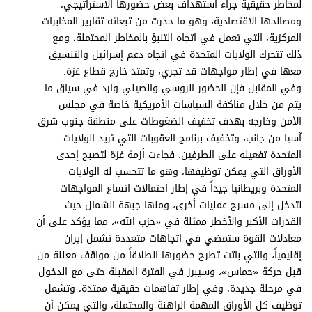
لمخاطر حقيقية جراء استهداف بعض حضورها الاستراتيجي،
ومصالحها الاقتصادية، وهو ما حذرت من تبعاته تقارير المخابرات
المركزية، التي تعمل في اتجاه التنبؤ بالمخاطر المحتملة، ومع
ذلك تتحرك الولايات المتحدة في اتجاه دعم إسرائيل والتنسيق
معها في إطار مواجهات قد تجري، وتمتد خارج قطاع غزة.
وفي المقابل فإن الحضور الروسي والصيني وارد في سياق ما
يتم من خلال مناكفة السياسات الأمريكية خاصة في مجلس
الأمن وخارجه بهدف تخفيف الضغوطات على منطقة جنوب شرق
آسيا من جانب، وتخفيف برنامج العقوبات التي تريد الولايات
المتحدة تفعيله على الطرفين. فجاءت أزمة غزة لتصبح إحدى
الأوراق التي يمكن توظيفها، وهو ما تتحسب له الولايات
المتحدة وبريطانيا جيداً في إطار احتمالات اتساع المواجهات
لتدخل إلى مسرح عمليات أخرى، ومنها جبهة الشمال حيث
القدرات الأكبر والأخطر ممثلة في «حزب الله»، مما يؤكد على أن
معادلات القوة ستمضي في اتجاهات متعددة تشمل إيران
إقليمياً، والتي باتت تطرح حضورها انطلاقاً من مواقف معلنة من
قبل حركة «حماس»، وسيبرز في الفترة المقبلة حتى مع الدخول
في مرحلة جديدة، وفي إطار تفاهمات حقيقية ممتدة، وتشمل
توظيف كل الأوراق المهمة الراهنة والمحتملة، والتي يمكن أن