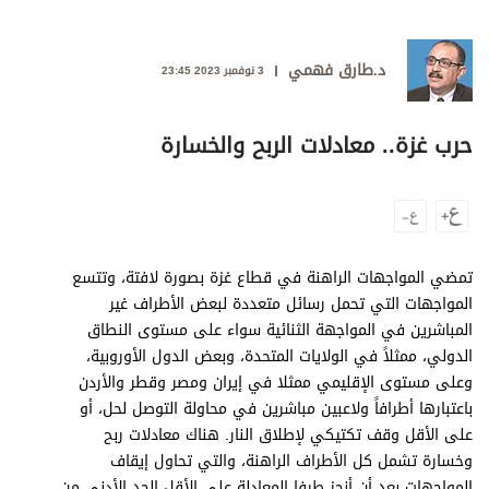
وجهات نظر
الترفيه
د.طارق فهمي
3 نوفمبر 2023 23:45
التعليم والمعرفة
الذكاء الاصطناعي
حرب غزة.. معادلات الربح والخسارة
تغطيات
فيديو
تمضي المواجهات الراهنة في قطاع غزة بصورة لافتة، وتتسع
المواجهات التي تحمل رسائل متعددة لبعض الأطراف غير
بودكاست
المباشرين في المواجهة الثنائية سواء على مستوى النطاق
الدولي، ممثلاً في الولايات المتحدة، وبعض الدول الأوروبية،
إنفوجراف
وعلى مستوى الإقليمي ممثلا في إيران ومصر وقطر والأردن
قصة صورة
باعتبارها أطرافاً ولاعبين مباشرين في محاولة التوصل لحل، أو
على الأقل وقف تكتيكي لإطلاق النار. هناك معادلات ربح
كاريكتير
وخسارة تشمل كل الأطراف الراهنة، والتي تحاول إيقاف
المواجهات بعد أن أنجز طرفا المعادلة على الأقل الحد الأدنى من