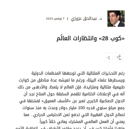
وجهات نظر
الترفيه
د. عبدالحق عزوزي
7 نوفمبر 2023
التعليم والمعرفة
الذكاء الاصطناعي
«كوب 28» وانتظارات العالَم
تغطيات
فيديو
رغم التحذيرات المتتالية التي توجهها المنظمات الدولية
ويسطرها علماء البيئة، ورغم ما تعيشه عدة مناطق من كوارث
بودكاست
طبيعية متتالية ومتزايدة، فإن العالم لا يتعظ، والأدهى من ذلك
أنه في الإعلانات الختامية للقمم السابقة حول المناخ نجد أن
إنفوجراف
الدول الصناعية الكبرى تعبر عن «الأسف العميق» لفشلها في
قصة صورة
جمع مبلغ سنوي قدره 100 مليار دولار وعدت به منذ سنوات
لصالح الدول الفقيرة التي تدفع ثمن الاحتباس الحراري.. مما
كاريكتير
يعني أن العمل العالمي المشترك يعاني خللاً كبيراً.
ولهذا فأملنا كبير في أن ينجح مؤتمر الأطراف في اتفاقية الأمم