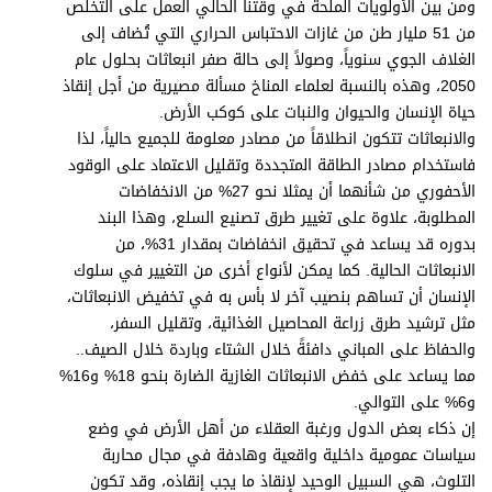
ومن بين الأولويات الملحة في وقتنا الحالي العمل على التخلص
من 51 مليار طن من غازات الاحتباس الحراري التي تُضاف إلى
الغلاف الجوي سنوياً، وصولاً إلى حالة صفر انبعاثات بحلول عام
2050، وهذه بالنسبة لعلماء المناخ مسألة مصيرية من أجل إنقاذ
حياة الإنسان والحيوان والنبات على كوكب الأرض.
والانبعاثات تتكون انطلاقاً من مصادر معلومة للجميع حالياً، لذا
فاستخدام مصادر الطاقة المتجددة وتقليل الاعتماد على الوقود
الأحفوري من شأنهما أن يمثلا نحو 27% من الانخفاضات
المطلوبة، علاوة على تغيير طرق تصنيع السلع، وهذا البند
بدوره قد يساعد في تحقيق انخفاضات بمقدار 31%، من
الانبعاثات الحالية. كما يمكن لأنواع أخرى من التغيير في سلوك
الإنسان أن تساهم بنصيب آخر لا بأس به في تخفيض الانبعاثات،
مثل ترشيد طرق زراعة المحاصيل الغذائية، وتقليل السفر،
والحفاظ على المباني دافئةً خلال الشتاء وباردة خلال الصيف..
مما يساعد على خفض الانبعاثات الغازية الضارة بنحو 18% و16%
و6% على التوالي.
إن ذكاء بعض الدول ورغبة العقلاء من أهل الأرض في وضع
سياسات عمومية داخلية واقعية وهادفة في مجال محاربة
التلوث، هي السبيل الوحيد لإنقاذ ما يجب إنقاذه، وقد تكون