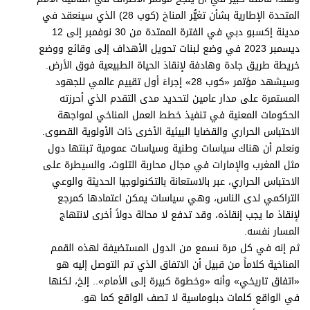
برامج
المتحدة الإطارية بشأن تغيُّر المناخ (كوب 28) الذي سينعقد في
عدد اليوم
مدينة إكسبو دبي في الفترة الممتدة من 30 نوفمبر إلى 12
ديسمبر 2023 في وضع لبنات تحويل الأهداف إلى وقائع ووضع
خريطة طريق جادة وهادفة لإنقاذ الحياة الطبيعية فوق الأرض.
وسيشهد مؤتمر «كوب 28» إجراءَ أول تقييم عالمي للجهود
مواقيت الصلاة
المستمرة على مدار عامين لتحديد مدى التقدم الذي أحرزته
الحكومات المعنية في تنفيذ خطط العمل المناخي لمواجهة
الأحوال الجوية
الاحتباس الحراري والقضايا البيئية الأخرى ذات الأولوية القصوى.
ونعلم أن هناك سياسات وطنية وسياسات عمومية تبنتها دول
مثل المغرب والإمارات في مجال محاربة التلوث، والسيطرة على
الاحتباس الحراري، عبر بالاستعانة بالتكنولوجيا الحديثة والوعي
التراكمي لدى الناس، وهي سياسات يمكن اعتمادها كمرجع
لإنقاذ ما يجب إنقاذه، وقد تدفع لا محالة دولاً أخرى لانتهاج
المسار نفسه.
ثم إنه في كل مرة نسمع من الدول المستضيفة لهذه القمم
المناخية كلاماً من قبيل أن الاتفاق الذي تم التوصل إليه هو
«اتفاق تاريخي» وأنه «وخطوة كبيرة إلى الأمام».. إلخ، لكنها
في الواقع كلمات دبلوماسية لا تصف الواقع كما هو.