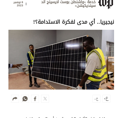
وجهات نظر
خدمة «واشنطن بوست لايسينج آند
8 نوفمبر
سينديكيشن»
2023
الترفيه
نيجيريا.. أي مدى لفكرة الاستدامة؟!
التعليم والمعرفة
الذكاء الاصطناعي
تغطيات
فيديو
بودكاست
إنفوجراف
قصة صورة
كاريكتير