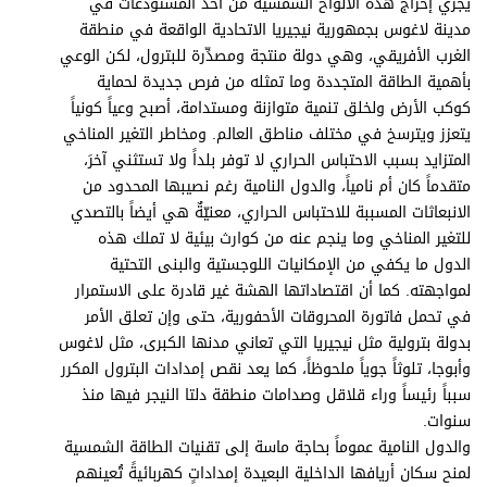
برامج
يجري إخراج هذه الألواح الشمسية من أحد المستودعات في
مدينة لاغوس بجمهورية نيجيريا الاتحادية الواقعة في منطقة
عدد اليوم
الغرب الأفريقي، وهي دولة منتجة ومصدِّرة للبترول، لكن الوعي
بأهمية الطاقة المتجددة وما تمثله من فرص جديدة لحماية
كوكب الأرض ولخلق تنمية متوازنة ومستدامة، أصبح وعياً كونياً
يتعزز ويترسخ في مختلف مناطق العالم. ومخاطر التغير المناخي
مواقيت الصلاة
المتزايد بسبب الاحتباس الحراري لا توفر بلداً ولا تستثني آخرَ،
الأحوال الجوية
متقدماً كان أم نامياً، والدول النامية رغم نصيبها المحدود من
الانبعاثات المسببة للاحتباس الحراري، معنيّةٌ هي أيضاً بالتصدي
للتغير المناخي وما ينجم عنه من كوارث بيئية لا تملك هذه
الدول ما يكفي من الإمكانيات اللوجستية والبنى التحتية
لمواجهته. كما أن اقتصاداتها الهشة غير قادرة على الاستمرار
في تحمل فاتورة المحروقات الأحفورية، حتى وإن تعلق الأمر
بدولة بترولية مثل نيجيريا التي تعاني مدنها الكبرى، مثل لاغوس
وأبوجا، تلوثاً جوياً ملحوظاً، كما يعد نقص إمدادات البترول المكرر
سبباً رئيساً وراء قلاقل وصدامات منطقة دلتا النيجر فيها منذ
سنوات.
والدول النامية عموماً بحاجة ماسة إلى تقنيات الطاقة الشمسية
لمنح سكان أريافها الداخلية البعيدة إمداداتٍ كهربائيةً تُعينهم