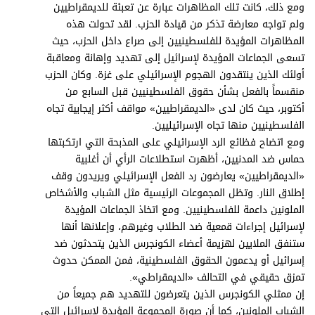
ومع ذلك، كانت تلك المظاهرات عبارة عن تعبئة للديمقراطيين
ولم تواجه معارضة تذكر من قيادة الحزب. لقد تحولت هذه
المظاهرات المؤيدة للفلسطينيين إلى صراع داخل الحزب، حيث
تسعى الجماعات المؤيدة لإسرائيل إلى تهديد وإهانة ومعاقبة
أولئك الذين ينتقدون الهجوم الإسرائيلي على غزة. وكان الحزب
منقسماً بالفعل بشأن حقوق الفلسطينيين قبل السابع من
أكتوبر، حيث كان لدى «الديمقراطيين» مواقف أكثر إيجابية تجاه
الفلسطينيين منها تجاه الإسرائيليين.
ومع اتضاح فظائع الرد الإسرائيلي على المذبحة التي ارتكبتها
حماس ضد المدنيين، أظهرت استطلاعات الرأي أن أغلبية
«الديمقراطيين» يعارضون رد الفعل الإسرائيلي ويريدون وقف
إطلاق النار. وتظل المجموعات الرئيسية مثل الشباب والأشخاص
الملونين داعمة للفلسطينيين. ومع اتخاذ الجماعات المؤيدة
لإسرائيل إجراءات قمعية ضد الطلاب وغيرهم، وإعلانها أنها
ستنفق الملايين لهزيمة أعضاء الكونجرس الذين يتحدثون ضد
إسرائيل أو يدعمون الحقوق الفلسطينية، فمن الممكن حدوث
تمزق حقيقي في التحالف «الديمقراطي».
إن ممثلي الكونجرس الذين يتعرضون للتهديد هم جميعاً من
الشباب الملونين، كما أن صورة المجموعة المؤيدة لإسرائيل التي