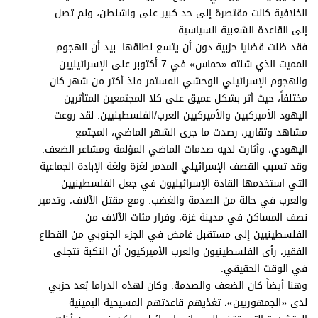
برامج
الخلافية كانت مقتصرة إلى حد كبير على واشنطن، ولم تصل
عدد اليوم
إلى القاعدة الشعبية السياسية.
فقد ظلت قضايا حزبية دون أن يتسع نطاقها. بيد أن الهجوم
المميت الذي شنته «حماس» في 7 أكتوبر على الإسرائيليين
والهجوم الإسرائيلي الوحشي المستمر منذ أكثر من شهر كان
مواقيت الصلاة
مختلفاً، حيث أثر بشكل عميق على كلا المجتمعين المتأثرين –
اليهود الأميركيين والأميركيين العرب/الفلسطينيين. لقد روعت
الأحوال الجوية
مشاهد وتقارير، رصدت ما جرى الشهر الماضي، المجتمع
اليهودي، وأثارت لديه صدمات الماضي المؤلمة ومشاعر الضعف.
وقد تسبب القصف الإسرائيلي المدمر لغزة ولغة الإبادة الجماعية
التي استخدمها القادة الإسرائيليون في جعل الفلسطينيين
والعرب في حالة من الصدمة والغضب. ومع مقتل الآلاف، وتدمير
نصف المساكن في مدينة غزة، وفرار مئات الآلاف من
الفلسطينيين إلى مستقبل غامض في الجزء الجنوبي من القطاع
الفقير، رأى الفلسطينيون والعرب الأميركيون أن النكبة تتجلى
في الوقت الحقيقي.
وهنا أيضاً كان الضعف والصدمة. وكان لهذه الدراما بُعد حزبي
لدى «الجمهوريين»، تغذيهم قاعدتهم المسيحية اليمينية