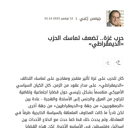
وجهات نظر
الترفيه
جيمس زغبي
12 نوفمبر 2023 01:14
التعليم والمعرفة
الذكاء الاصطناعي
حرب غزة.. تضعف تماسك الحزب
«الديمقراطي»
تغطيات
فيديو
كان للحرب على غزة تأثير متفجر ومفاجئ على تماسك التحالف
بودكاست
«الديمقراطي». على مدار عقود من الزمن، كان الكيان السياسي
الأميركي منقسماً بشكل رئيسي حول قضايا اجتماعية وثقافية
إنفوجراف
تتراوح من العرق والجنس إلى الأسلحة والهجرة - عادة بين
قصة صورة
«الجمهوريين» من جهة و«الديمقراطيين» من جهة أخرى.
لكن نادراً ما كانت المخاوف المتعلقة بالسياسة الخارجية طرفاً في
كاريكتير
المعادلة، ولم يحدث ذلك قط كما حدث مع اندلاع الأحداث بين
إسرائيل وفلسطين في الأسابيع الأخيرة. لكن هذه القضايا