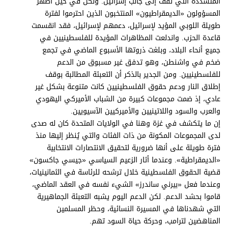
المتشددة التي تقف إلى جانب إسرائيل. ولكن في حين أظهر
المسؤولون «الديمقراطيون» المنتخبون الذين احترموا لفترة
طويلة اللوبي المؤيد لإسرائيل، دعمهم لإسرائيل، فقد انقسمت
قاعدة الحزب. واندلعت المظاهرات المؤيدة للفلسطينيين في
جميع أنحاء البلاد، وبلغت ذروتها الأسبوع الماضي في تجمع
ضخم في واشنطن، وهو تدفق غير مسبوق من الدعم
للفلسطينيين. ومن الجدير بالذكر أن التعبئة المطالبة بوقف
إطلاق النار ودعم حقوق الفلسطينيين كانت متنوعة بشكل غير
عادي، إذ ضمت مجموعات كبيرة من الشباب الأميركي اليهودي
والعرب والسود واللاتينيين والأميركيين الآسيويين.
إن ما يتكشف في غزة وهنا في الولايات المتحدة كان له صدى
لدى المجموعات المكونة من ذات الفئات والتي يُنظر إليها منذ
فترة طويلة على أنها ضرورية لتحقيق الانتصارات الانتخابية
«الديمقراطية». وعندما أثار الزعيم السياسي «جيسي جاكسون»
قضية الحقوق الفلسطينية خلال ترشحه للرئاسة في الثمانينيات،
وعندما فعل «بيرني ساندرز» الشيء نفسه في العقد الماضي،
قاموا بحشد الدعم. لكن الدعم اليوم يشبه التعبئة الجماهيرية
التي شهدناها في المسيرة النسائية، وحظر المسلمين
المناهضين لترامب، وحركة حياة السود تهم.