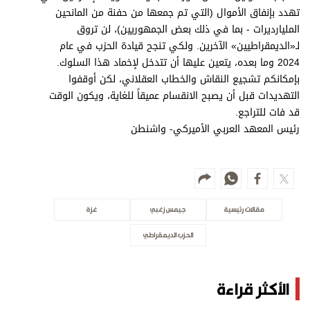
تهدد بإنفاق الأموال (التي تم جمعها من حفنة من المانحين
المليارديرات - بما في ذلك بعض الجمهوريين)، لن تروق
لـ«الديمقراطيين» الآخرين. ولكي تنجح قيادة الحزب في عام
2024 وما بعده، يتعين عليها أن تتدخل لإخماد هذا السلوك.
بإمكانكم تشجيع النقاش والخطاب العقلاني، لكن أوقفوا
التهديدات قبل أن يصبح الانقسام عميقاً للغاية، ويكون الوقت
قد فات للتراجع.
رئيس المعهد العربي الأميركي- واشنطن
مقالات رئيسية
جيمس زغبي
غزة
الحزب الديمقراطي
الأكثر قراءة