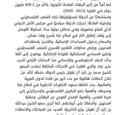
برامج
كما تُعدُّ من أكبر الجهات المانحة للأونروا، بأكثر من 828.2 مليون
عدد اليوم
دولار في الفترة (2013 ـ 2020).
واستشعارًا من الدولة لمسؤوليتها تجاه الشعب الفلسطيني
وقضيته العادلة؛ تحركت الدولة سياسيًا في مجلس الأمن الدولي
الذي تتمتع بعضويته وفي محافل دولية عدة؛ لمحاولة التوصل
مواقيت الصلاة
إلى وقف إطلاق النار في قطاع غزة بأسرع وقت ممكن،
والسماح بدخول المساعدات الإنسانية، والتنديد باستهداف
الأحوال الجوية
المدنيين، ورفض محاولات التهجير القسري للشعب الفلسطيني.
وتشير المساعي الاستثنائية للقيادة الإماراتية، بوضوح، إلى أنها
بدأت الجهد الدبلوماسي والإنساني منذ الساعات الأولى للحرب
على غزة، والتي ظهرت في التحركات المكثفة لصاحب السمو
الشيخ محمد بن زايد آل نهيان رئيس الدولة، حفظه الله، من
خلال اتصالات هاتفية مع عدد كبير من قادة الدول العربية
والعالمية، بحث خلالها سموه التطورات الخطيرة في قطاع غزة
ومحيطه، وأهمية دفع الجانبين الفلسطيني والإسرائيلي إلى
ضبط النفس، وأهمية الإفراج الفوري عن الرهائن، وحماية
المدنيين، والحفاظ على أرواحهم، كما أجرى سمو الشيخ عبدالله
بن زايد آل نهيان، وزير الخارجية، العديد من المباحثات والاتصالات