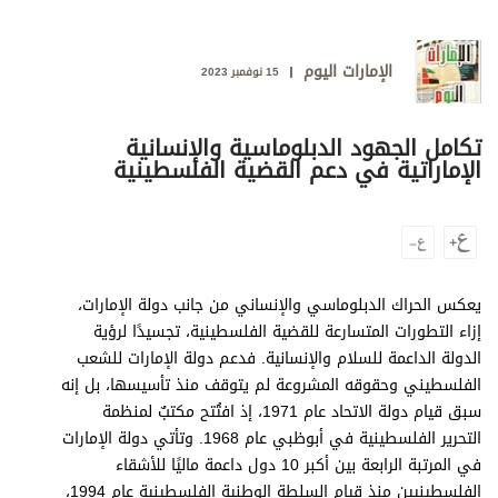
وجهات نظر
الترفيه
الإمارات اليوم
15 نوفمبر 2023
التعليم والمعرفة
الذكاء الاصطناعي
تكامل الجهود الدبلوماسية والإنسانية
الإماراتية في دعم القضية الفلسطينية
تغطيات
فيديو
يعكس الحراك الدبلوماسي والإنساني من جانب دولة الإمارات،
بودكاست
إزاء التطورات المتسارعة للقضية الفلسطينية، تجسيدًا لرؤية
الدولة الداعمة للسلام والإنسانية. فدعم دولة الإمارات للشعب
إنفوجراف
الفلسطيني وحقوقه المشروعة لم يتوقف منذ تأسيسها، بل إنه
قصة صورة
سبق قيام دولة الاتحاد عام 1971، إذ افتُتح مكتبٌ لمنظمة
التحرير الفلسطينية في أبوظبي عام 1968. وتأتي دولة الإمارات
كاريكتير
في المرتبة الرابعة بين أكبر 10 دول داعمة ماليًا للأشقاء
الفلسطينيين منذ قيام السلطة الوطنية الفلسطينية عام 1994،