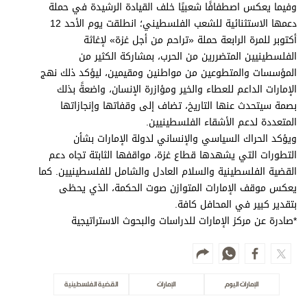
وفيما يعكس اصطفافًا شعبيًا خلف القيادة الرشيدة في حملة
دعمها الاستثنائية للشعب الفلسطيني؛ انطلقت يوم الأحد 12
أكتوبر للمرة الرابعة حملة «تراحم من أجل غزة» لإغاثة
الفلسطينيين المتضررين من الحرب، بمشاركة الكثير من
المؤسسات والمتطوعين من مواطنين ومقيمين، ليؤكد ذلك نهج
الإمارات الداعم للعطاء والخير ومؤازرة الإنسان، واضعةً بذلك
بصمة سيتحدث عنها التاريخ، تضاف إلى وقفاتها وإنجازاتها
المتعددة لدعم الأشقاء الفلسطينيين.
ويؤكد الحراك السياسي والإنساني لدولة الإمارات بشأن
التطورات التي يشهدها قطاع غزة، مواقفها الثابتة تجاه دعم
القضية الفلسطينية والسلام العادل والشامل للفلسطينيين. كما
يعكس موقف الإمارات المتوازن صوت الحكمة، الذي يحظى
بتقدير كبير في المحافل كافة.
*صادرة عن مركز الإمارات للدراسات والبحوث الاستراتيجية
الإمارات اليوم
الإمارات
القضية الفلسطينية