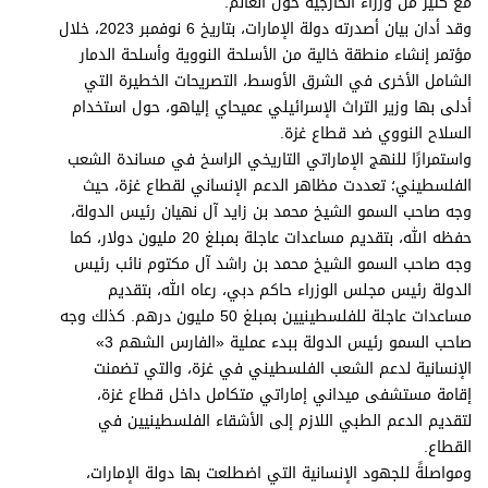
مع كثير من وزراء الخارجية حول العالم.
وقد أدان بيان أصدرته دولة الإمارات، بتاريخ 6 نوفمبر 2023، خلال
مؤتمر إنشاء منطقة خالية من الأسلحة النووية وأسلحة الدمار
الشامل الأخرى في الشرق الأوسط، التصريحات الخطيرة التي
أدلى بها وزير التراث الإسرائيلي عميحاي إلياهو، حول استخدام
السلاح النووي ضد قطاع غزة.
واستمرارًا للنهج الإماراتي التاريخي الراسخ في مساندة الشعب
الفلسطيني؛ تعددت مظاهر الدعم الإنساني لقطاع غزة، حيث
وجه صاحب السمو الشيخ محمد بن زايد آل نهيان رئيس الدولة،
حفظه الله، بتقديم مساعدات عاجلة بمبلغ 20 مليون دولار، كما
وجه صاحب السمو الشيخ محمد بن راشد آل مكتوم نائب رئيس
الدولة رئيس مجلس الوزراء حاكم دبي، رعاه الله، بتقديم
مساعدات عاجلة للفلسطينيين بمبلغ 50 مليون درهم. كذلك وجه
صاحب السمو رئيس الدولة ببدء عملية «الفارس الشهم 3»
الإنسانية لدعم الشعب الفلسطيني في غزة، والتي تضمنت
إقامة مستشفى ميداني إماراتي متكامل داخل قطاع غزة،
لتقديم الدعم الطبي اللازم إلى الأشقاء الفلسطينيين في
القطاع.
ومواصلةً للجهود الإنسانية التي اضطلعت بها دولة الإمارات،