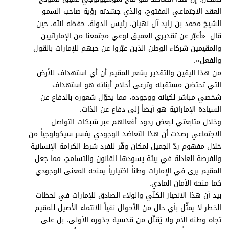
برامج
العقد الاجتماعي المفتوح، والذي جسّدته رؤية صاحب السمو
عدد اليوم
الشيخ محمد بن زايد آل نهيان، رئيس الدولة، حفظه الله، حين
قال: «أعبّر عن تقديري العميق لوعي مجتمعنا من الإماراتيين
والمقيمين شركاء الوطن الذين عبّروا عن حبهم للإمارات بالقول
والفعل».
مواقيت الصلاة
من هذا اليقين والتقدير يشعر المقيم أن أي استهداف للأرض
التي تحتضن مستقبله وترعى أحلام أبنائه هو استهداف
الأحوال الجوية
شخصي مباشر لكيانه ووجوده، مما يحوّل شعوره بالدفاع عن
السيادة الإماراتية هو أيضاً إلى دفاع عن الذات.
وخلال متابعتي لبعض ردود أفعالهم عبر شبكات التواصل
الاجتماعي رصدت أن هذا التعاضد الوجودي يفسر سيكولوجياً من
خلال مفهوم ردّ الجميل لمكان وفّر للفرد شرط الكرامة الإنسانية
والفرصة العادلة في بيئة يسودها القانون والتسامح، مما جعل
المقيم يرى في الإمارات وطناً اختيارياً يمنحه المعنى الوجودي
كما منحه الأمان المادي.
بيد أن هذا الانحياز الكلّي والولاء الصادق للإمارات في لحظات
الخطر لا يمثّل بأي حال من الأحوال نفياً للانتماء الأصيل للمقيم
تجاه وطنه الأم ولا يُقلّل من قدسية جذوره الأولى، بل على