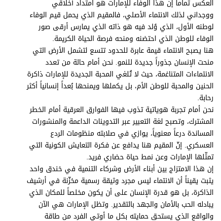
العكس تماماً إن هذا الوفاء للإمارات هو امتداد أخلاقي
ووجداني لذلك الانتماء الأصلي، فالمقيم الذي يحمل قيم الوفاء
لوطنه الأول، الذي وُلد فيه هو ذاته الذي يمارس أرقى صور
الوفاء للوطن الذي احتضنه ومنحه فرصة الحياة الكريمة.
هنا يصبح الانتماء قيمة عابرة للحدود تتسع لتشمل الأرض التي
منحت الإنسان جذوراً جديدة للنمو. نحن أمام حالة من تعدد
الانتماءات المتناغمة، حيث لا تُلغي المحبة الجديدة للإمارات ذاكرة
الحنين والمحبة للوطن الأم، بل يكملها ويمنحها بُعداً إنسانياً أكثر
رحابة.
نحن أمام تجربة هوياتية تذوب فيها الفوارق العرقية أمام الخطر
المشترك، وتصبح لغة التعبير عبر التدوينات الداعمة والمنشورات
المساندة درعاً معنوياً، يوازي في صلابته منظومات الردع
العسكري. إنّ المقيم هنا يدافع عن فكرة التعايش الكونية التي
تمثّلها الإمارات وعن نمط حياة حضاري فريد.
إن هذا الامتزاج بين أبناء الأرض وشركاء التنمية في خندق واحد
يثبت يقيناً أن الانتماء ليس مجرد وثيقة رسمية مخزّنة في أرشيف
الذاكرة، بل هو قدرة الإنسان على أن يكون مخلصاً للمكان الذي
يبادله الحب بالأمان والجهد بالتقدير. وتظل الإمارات هي الآن
والواقع الذي يستحق حمايته بكل ما أوتي الفرد من طاقة