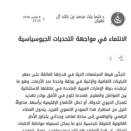
وجهات نظر
الترفيه
د.شما بنت محمد بن خالد آل
8 مارس 2026
نهيان
23:15
التعليم والمعرفة
الذكاء الاصطناعي
الانتماء في مواجهة التحديات الجيوسياسية
تغطيات
فيديو
تتجلّى قيمة المجتمعات الحية في قدرتها الفائقة على صهر
التباينات الثقافية والإثنية في بوتقة واحدة عند الأزمات، وهو ما
بودكاست
تجسّده دولة الإمارات العربية المتحدة في علاقتها الاستثنائية
بين المواطن والمقيم. فعندما تلوح في الأفق بوادر تهديد
إنفوجراف
للمجال الحيوي للدولة، أو تطل الأطماع الإقليمية برأسها، محاولةّ
قصة صورة
النيل من استقرار هذا النموذج التنموي الفريد، يتحول الفضاء
الرقمي والواقعي إلى ساحة تعاضد وجداني يتجاوز الأُطر
كاريكتير
القانونية الضيقة للجنسية نحو ما يمكن تسميته مواطنة الانتماء
للمكان. إن هذا التعاضد هو نتاج سوسيولوجي عميق لنموذج