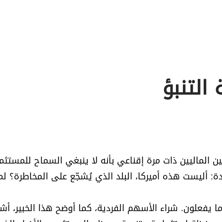
التنبؤ
يين الماليين ذات مرة إقناعي بأنه لا ينبغي السماح للمستثم
 أليست هذه أميركا، البلد الذي يُشجّع على المخاطرة؟ لما
 يفعلون. شراء الأسهم الفردية، كما أوضح هذا الخبير، أش