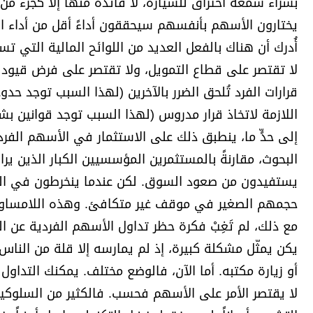
بشراء شمعة احتراق للسيارة، لا فائدة منها إلا كجزء من
برامج
يختارون الأسهم بأنفسهم سيحققون أداءً أقل من أداء 
عدد اليوم
أُدرك أن هناك بالفعل العديد من اللوائح المالية التي 
لا تقتصر على قطاع التمويل، ولا تقتصر على فرض قيود 
قرارات الفرد تُلحق الضرر بالآخرين (لهذا السبب توجد حد
مواقيت الصلاة
اللازمة لاتخاذ قرار مدروس (لهذا السبب توجد قوانين بش
الأحوال الجوية
إلى حدٍّ ما، ينطبق ذلك على الاستثمار في الأسهم الفردية
البحوث، مقارنةً بالمستثمرين المؤسسيين الكبار الذين ي
يستفيدون من صعود السوق. لكن عندما ينخرطون في الم
حجمهم الصغير في موقف غير متكافئ. وهذه اللامساواة
مع ذلك، لم تَغِبْ فكرة حظر تداول الأسهم الفردية عن ال
يكن يمثّل مشكلة كبيرة، إذ لم يمارسه إلا قلة من النا
أو زيارة مكتبه. أما الآن، فالوضع مختلف. يمكنك التداو
لا يقتصر الأمر على الأسهم فحسب. فالكثير من السلوكيات