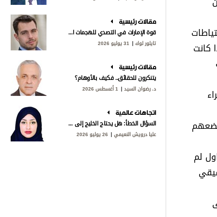
ن
مقالات رئيسية
تياطات
قوة الإمارات في التصدي للهجمات الإيرانية
تايلور لوك
31 يوليو 2026
 كانت
مقالات رئيسية
يتنكرون للحقائق.. فكيف بالأوهام؟
د. رضوان السيد
1 أغسطس 2026
اء
اتجاهات عالمية
يضعهم
السؤال الخطأ: هل يحتاج الخليج إلى «ناتو»؟
عليا درويش النعيمي
26 يوليو 2026
ول لم
قيقي
ى