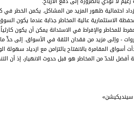
عيم لا تؤدي بالضرورة إلى دفع الأرباح.
 تزداد احتمالية ظهور المزيد من المشاكل. يكمن الخطر في ك
حفظة الاستثمارية عالية المخاطر جذابة عندما يكون السوق
رط للمخاطر والإفراط في الاستدانة يمكن أن يكون كارثياً.
وات - وإلى مزيد من فقدان الثقة في الأسواق. إلى حدٍّ ما، 
أت أسواق المقامرة بالانفتاح بالتزامن مع ازدياد سهولة ال
 أفضل للحدّ من المخاطر هو قبل حدوث الانهيار، إذ أن التن
 سينديكيشن»