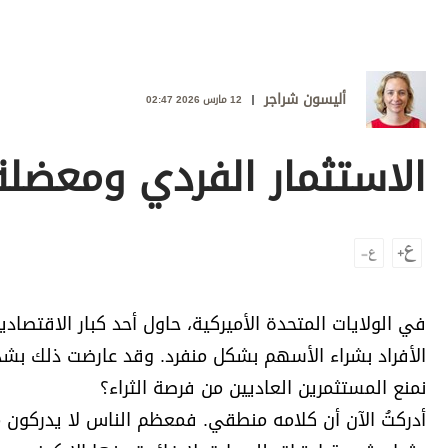
وجهات نظر
الترفيه
التعليم والمعرفة
أليسون شراجر
12 مارس 2026 02:47
الذكاء الاصطناعي
الاستثمار الفردي ومعضلة 
تغطيات
فيديو
بودكاست
في الولايات المتحدة الأميركية، حاول أحد كبار الاقتصاد
إنفوجراف
الأفراد بشراء الأسهم بشكل منفرد. وقد عارضت ذلك بشدة:
قصة صورة
نمنع المستثمرين العاديين من فرصة الثراء؟
كاريكتير
أدركتُ الآن أن كلامه منطقي. فمعظم الناس لا يدركون ما