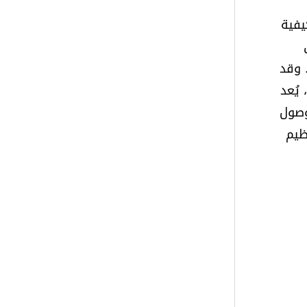
يفية
 وقد
يُعد
وصول
ظيم