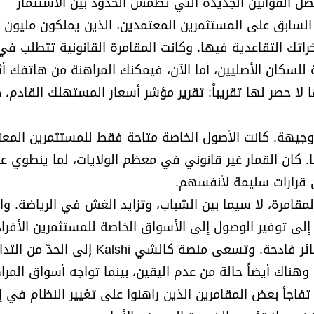
فضل القوانين الجديدة التي تُطمس الحدود بين الاستثمار
السابق على المستثمرين المعتمدين، الذين يملكون مليون د
خراتك التقاعدية فيها. وكانت المقامرة القانونية تتطلب في
لسكان الأصليين، أما الآن، فيمكنك المراهنة من هاتفك أث
ا لا حصر لها تقريباً: تقرير مؤشر أسعار المستهلك القادم، 
وجيهة. كانت الأصول الخاصة متاحة فقط للمستثمرين المعت
كان القمار غير قانوني في معظم الولايات، لما ينطوي عل
ن قرارات سليمة لأنفسهم.
مقامرة، لا سيما بين الشباب، وتزايد الغش في الرياضة. و
ال» Blue Owl Capital، التي تهدف إلى توفير الوصول إلى الأسواق الخاصة للمستثمرين الأف
تجميد عمليات السحب من أحد صناديقها بعد تكبُّدها خسائر فادحة. وتسعى منصة كالشي hi
وهناك أيضاً حالة من عدم اليقين، بينما تواجه أسواق المرا
فاجأ بعض المقامرين الذين راهنوا على تغيير النظام في إي