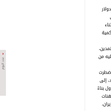
ولار
ناء
كمية
مدين،
يه من
عدد اليوم
اضطرت
راد، إلى
Kals إلى الحدّ من التداول بناءً
هنات
ران،