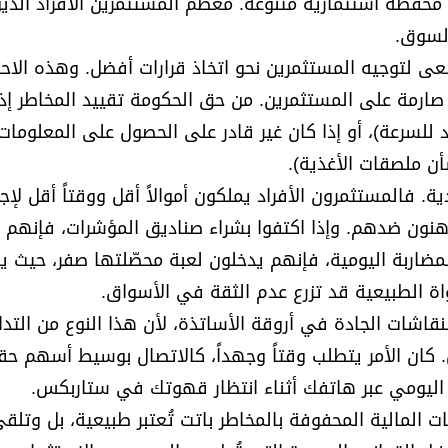
 محفظة استثمارية متنوعة. معظم المستثمرين الأفراد الذي
السوق.
تسعى لتوجيه المستثمرين نحو اتخاذ قرارات أفضل. وهذه الاح
صارمة على المستثمرين. من حق الحكومة تقييد المخاطر إذا
ود للسرعة)، أو إذا كان غير قادر على الحصول على المعلومات
أن ملصقات الأغذية).
. فالمستثمرون الأفراد يملكون أموالاً أقل ووقتاً أقل لإجر
راهنون ضدهم. وإذا اكتفوا بشراء صناديق المؤشرات، فإنهم
ضاربة اليومية، فإنهم يدخلون لعبة محصّلتها صفر، حيث 
 الطبيعية قد تزرع عدم الثقة في الأسواق.
نقاشات الجادة في أروقة الأساتذة، لأن هذا النوع من التدا
س. كان الأمر يتطلب وقتاً وجهداً، كالاتصال بوسيط أسهم ح
ل اليومي عبر هاتفك أثناء انتظار قهوتك في ستاربكس.
 المالية المحفوفة بالمخاطر باتت تُعتبر طبيعية، بل وتلق