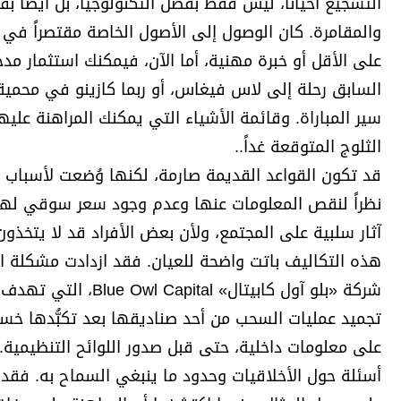
التشجيع أحياناً، ليس فقط بفضل التكنولوجيا، بل أيضاً ب
والمقامرة. كان الوصول إلى الأصول الخاصة مقتصراً في 
على الأقل أو خبرة مهنية، أما الآن، فيمكنك استثمار مد
السابق رحلة إلى لاس فيغاس، أو ربما كازينو في محمية ل
سير المباراة. وقائمة الأشياء التي يمكنك المراهنة عليه
الثلوج المتوقعة غداً..
قد تكون القواعد القديمة صارمة، لكنها وُضعت لأسباب 
نظراً لنقص المعلومات عنها وعدم وجود سعر سوقي لها. 
آثار سلبية على المجتمع، ولأن بعض الأفراد قد لا يتخذو
هذه التكاليف باتت واضحة للعيان. فقد ازدادت مشكلة ال
شركة «بلو آول كابيت
على معلومات داخلية، حتى قبل صدور اللوائح التنظيمية. 
أسئلة حول الأخلاقيات وحدود ما ينبغي السماح به. فقد ت