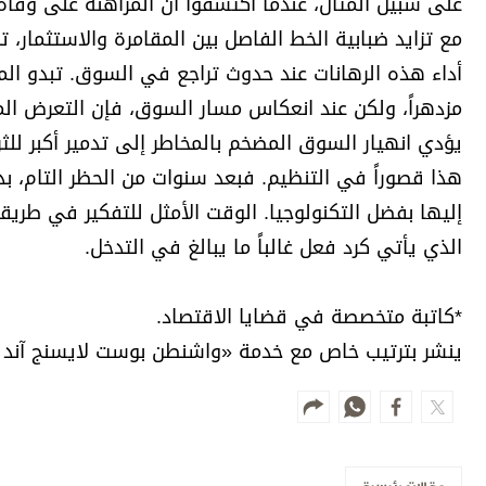
على سبيل المثال، عندما اكتشفوا أن المراهنة على وفاة ز
مع تزايد ضبابية الخط الفاصل بين المقامرة والاستثمار،
أداء هذه الرهانات عند حدوث تراجع في السوق. تبدو الم
مزدهراً، ولكن عند انعكاس مسار السوق، فإن التعرض المف
يؤدي انهيار السوق المضخم بالمخاطر إلى تدمير أكبر للثر
هذا قصوراً في التنظيم. فبعد سنوات من الحظر التام، بد
إليها بفضل التكنولوجيا. الوقت الأمثل للتفكير في طريقة
الذي يأتي كرد فعل غالباً ما يبالغ في التدخل.
*كاتبة متخصصة في قضايا الاقتصاد.
ينشر بترتيب خاص مع خدمة «واشنطن بوست لايسنج آند