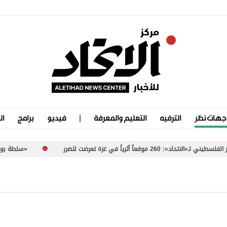
جهات نظر
الترفيه
التعليم والمعرفة
فيديو
برامج
ال
رياً في غزة تعرضت للضرر
«سلطة بورتسودان».. م