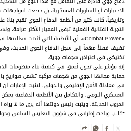
دفاع جوي قادرة على التعامل مع هذا النوع من التهديد
الاختبارات أو المناورات العسكرية، بل خضعت لمواجهات مي
وتاريخياً، كانت كثير من أنظمة الدفاع الجوي تقيم بناءً ع
التجربة القتالية الفعلية تبقى المعيار الأكثر صرامة، و
«Combat Proven»، أي الأنظمة التي أثبتت فع
تضيف فصلاً مهماً إلى سجل الدفاع الجوي الحديث، وفي 
تكتيكي في اعتراض هجمات جوية.
إنه مؤشر على تحول أعمق في كيفية بناء منظومات الدف
حماية مجالها الجوي من هجمات مركبة تشمل صواريخ ب
في معادلة الأمن الإقليمي والدولي، لتثبت الإمارات أن 
العسكري النوعي، والتكامل بين الأنظمة الدفاعية يمكن 
الحروب الحديثة، ويثبت رئيس دولتها أنه يرى ما لا يراه ال
*كاتب وباحث إماراتي في شؤون التعايش السلمي وحوار