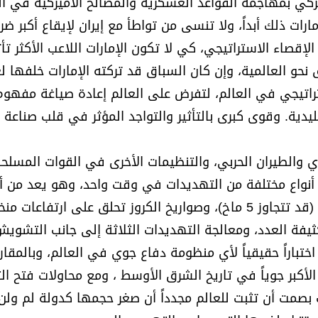
ميركي بمهاجمة القواعد العسكرية والمصالح الأميركية في ال
ارات ذلك أبداً، ولا تنسى من تواطأ مع إيران لإيقاع أكبر ض
الإقصاء الاستراتيجي، كي لا تكون الإمارات اللاعب الأكثر تأث
نحو العالمية، وإن كان السباق قد تركته الإمارات خلفها ل
تيجي في العالم، لتفرض على العالم إعادة صياغة مفهوم
يدية. وقوى كبرى بالتأثير والتواجد المؤثر في قلب صناعة ا
ي والطيران الحربي، والتنظيمات الأخرى في القوات المسلح
ة أنواع مختلفة من التهديدات في وقت واحد، وهو يعد من 
السيناريوهات عسكرياً: الصواريخ الباليستية السريعة جداً (قد تتجاوز 5 ماخ)، وصواريخ الكروز تحلق على ارتف
كثيفة العدد، ومعالجة التهديدات الثلاثة إلى جانب التشوي
ختباراً حقيقياً لأي منظومة دفاع جوي في العالم، وبالمقار
أكبر جوياً في تاريخ الشرق الأوسط ، ومع محاولات فتح الث
 بصمت أن تثبت للعالم مجدداً أن صغر حجمها كدولة لم ولن