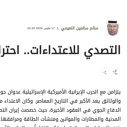
وجهات نظر
الترفيه
التعليم والمعرفة
سالم سالمين النعيمي
17 مارس 2026 02:20
الذكاء الاصطناعي
التصدي للاعتداءات.. احتر
تغطيات
فيديو
بودكاست
يتزامن مع الحرب الإيرانية الأميركية الإسرائيلية عدوان ج
إنفوجراف
والوثائق يعد الأكبر في التاريخ المعاصر. وكان الاعتداء من
قصة صورة
الدفاع الجوي في العقود الأخيرة، حيث خصصت إيران النصيب
كاريكتير
المدنية والمطارات والموانئ ومنشآت الطاقة ومرافقها.