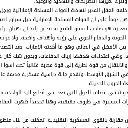
 وتترك لغيرها التصريحات والتهديد والوعيد.
 خلفه العقل المدبر لنهضة القوات المسلحة الإماراتية ورج
هن دوماً على أن القوات المسلحة الإماراتية خيل سباق أصيل
 المعجزة هو صاحب السمو الشيخ محمد بن زايد آل نهيان، رئ
 الجوية والدفاع الجوي على رؤية وأهداف واضحة. ولا غرابة 
ين الأفضل في العالم، وهو ما أكدته الإمارات بعد التصد
حد، وهي اعتداءات هدفها إرباك الدفاعات، وبدون شك كان ذ
ت، والانتقال من قوة نظرية إلى قوة مجربة قتالياً تحت أسوأ 
ً في الشرق الأوسط، وتقدم حالة دراسية عسكرية مهمة عالم
 الحروب الحديثة.
دولة في مصاف الدول التي تعد على أصابع اليد الواحدة في
ائرات المسيرة في ظروف حقيقية، وهنا تحديداً ظهرت المفاج
ش مقارنة بالقوى العسكرية التقليدية، تمكنت من بناء منظو