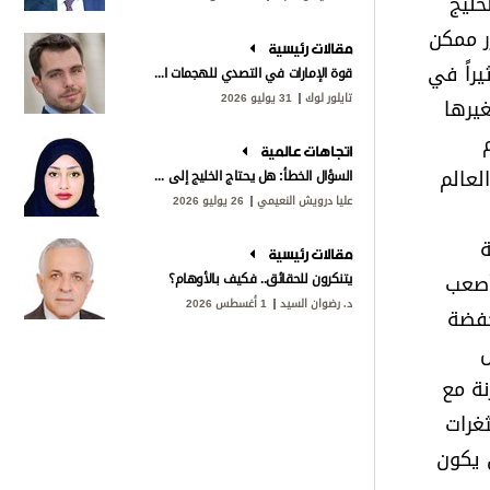
خليج
رر ممكن
مقالات رئيسية
يراً في
قوة الإمارات في التصدي للهجمات الإيرانية
تايلور لوك
31 يوليو 2026
غيرها
اتجاهات عالمية
لعالم
السؤال الخطأ: هل يحتاج الخليج إلى «ناتو»؟
عليا درويش النعيمي
26 يوليو 2026
ة
مقالات رئيسية
أصعب
يتنكرون للحقائق.. فكيف بالأوهام؟
د. رضوان السيد
1 أغسطس 2026
اعات منخفضة
ش
نة مع
غرات
 يكون