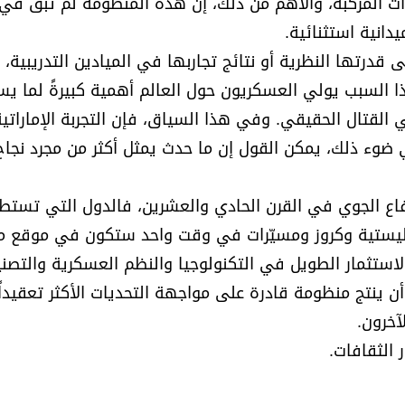
ات المركبة، والأهم من ذلك، إن هذه المنظومة لم تبق في 
دانية استثنائية.
لى قدرتها النظرية أو نتائج تجاربها في الميادين التدريبية، 
لهذا السبب يولي العسكريون حول العالم أهمية كبيرةً لما 
اليتها في القتال الحقيقي. وفي هذا السياق، فإن التجربة الإماراتي
ضوء ذلك، يمكن القول إن ما حدث يمثل أكثر من مجرد نجاح
اع الجوي في القرن الحادي والعشرين، فالدول التي تستط
اليستية وكروز ومسيّرات في وقت واحد ستكون في موقع م
الاستثمار الطويل في التكنولوجيا والنظم العسكرية والتصني
أن ينتج منظومة قادرة على مواجهة التحديات الأكثر تعقيدا
آخرون.
 الثقافات.