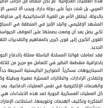
هذه العمليات العدوانية لم تكن انتقاماً من الجانب الأ
برامج
العربي، بل شنت حرباً على دولة جارة، ويجب ألا تنسى الإم
عدد اليوم
بالدولة، لينتقل الأمر من الغيرة الاستراتيجية إلى محاولة 
المشهد الإقليمي، والبلد الأبرز في المنطقة في السباق 
لكي يصل بعد أن وضعت بصمتها على الموقف الجيواسترا
مواقيت الصلاة
القوى الكبرى إلى قوى كبرى بالمفاهيم والتقديرات التقل
الأحوال الجوية
الجديد.
فقد تعاملت قواتنا المسلحة الباسلة ممثلة بالدفاع الجو
باحترافية منقطعة النظير في التعامل مع مزيج من ثلاث
وتتفادى الرادارات، والطائرات المسيّرة صغيرة وبطيئة و
والهجمات الإلكترونية في نفس العمليات الدفاعية، يعد ا
كل العمليات العسكرية الجوية تعد هذه الاعتداءات هي ال
المتكررة وتكثيف الهجمات وتنويعها، استطاعت الإمارات