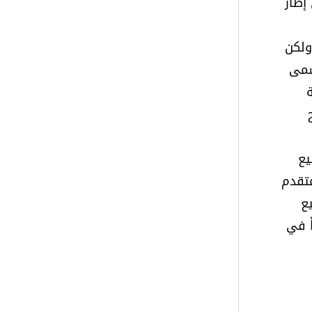
إطار
ولكن
يسمى
ة
يع
تقدم
ع
ً في