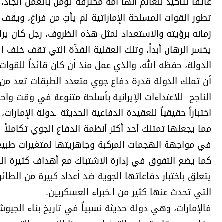
عائقاً لتأكيد للعالم أنها أمة محترفة تؤمن بالعمل الجاد،
تطور القوات المسلحة الإماراتية لم يأتِ من فراغ، ويقف
زمانه برؤيته والاستعداد لمثل هذه الظروف، رجل كان يرا
يخسر الرهان أبداً، وتلك العقلية الفذّة التي تقف خلف
الدولة، حفظه الله، والذي عمل منذ أن كان قائداً للقوات
أن تملك الدولة قدرة دفاع جوي متعدد الطبقات تعد من ب
الناجح للاعتداءات الإيرانية بأسلحة متنوعة في وقت وا
اختباراً حقيقياً للعقيدة الدفاعية الحديثة لدولة الإمارا
مما يجعلها تمتلك أحد أكثر أنظمة الدفاع الجوي تكاملا
في مواجهة الهجمات المركبة وجاهزيتها لمتغيرات طبيعة
كما يضع التفوق في إدارة الاشتباك مع أهداف كثيرة ال
يتعلق باختبار دفاعاتها الجوية ضد أعداد كبيرة من الط
التي تحدث عنها كثير من الخبراء العسكريين.
فالإمارات، وهي دولة حديثة نسبياً في تاريخ بناء الجيو