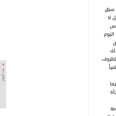
ل سبق
 لا
يس
اليوم
ي
لك
الظروف،
ياً
عدد اليوم
ما
أة
مة