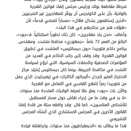
برامج
شرطة مقاطعة بولك ورئيس مجلس إنفاذ قوانين الهجرة
عدد اليوم
بالولاية، بأن على الكونجرس أن يوفّر للمهاجرين غير الشرعيين
«الذين يُساهمون بشكل فعّال» «مساراً للمضي قدماً» لأن
«هؤلاء هم من نحتاجهم في هذا البلد».
وأضاف: «نحن بلد مهاجرين». كان ذلك تطوراً استثنائياً. فـ«جود»،
مواقيت الصلاة
البالغ من العمر 72 عاماً، «جمهوري» محافظ متشدد، ومهندس
برنامج حاكم فلوريدا «رون ديسانتيس» المتشدد في تطبيق
الأحوال الجوية
قوانين الهجرة. وقد وقف إلى جانب الحاكم في العديد من
المؤتمرات الصحفية والحملات السياسية، التي تروّج لسياسة
التشدد في مكافحة الجريمة، بينما كان ديسانتيس يُشيّد مركز
الاحتجاز المثير للجدل «أليجاتور ألكاتراز» في إيفرجليدز، الذي جعل
من فلوريدا رمزاً للنهج القاسي في التعامل مع الهجرة.
والآن، بات «جود» يعبّر عمّا تعرفه الولايات المتحدة منذ سنوات:
«لا بد في وقت ما من إجراء نقاش حول مسار للمستقبل
للأشخاص المناسبين»، كما قال. وقد وافقه ستة من قادة إنفاذ
القانون الآخرين في المجلس الاستشاري الذي أنشأه المجلس
التشريعي.
هذا ما يطالب به «الديمقراطيون منذ سنوات، وتجاهلته قيادة