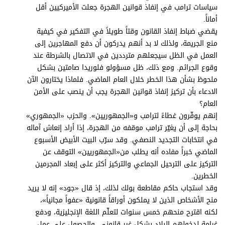
سياسات ترامب في إنفاذ قوانين الهجرة جعلت الأميركيين أقل
أماناً.
يقضي ضباط إنفاذ القانون وقتاً طويلاً في التفكير في كيفية
منع الجريمة، ولذلك لا بد أنهم يدركون أن دفع المهاجرين إلى
العمل في الظل سيجعلهم مترددين في الاتصال بالشرطة عند
وقوع الجرائم. ومع ذلك، ظل مسؤولو فلوريدا صامتين بشكل
ملحوظ بشأن هذا الخطر خلال العام الماضي. فلماذا يختارون الآن
الادعاء بأن تركيز إنفاذ قوانين الهجرة يجب أن ينصب على الأمن
العام؟
إنهم يوفّرون غطاءً لترامب و«الجمهوريين». والحزب «الجمهوري»
بحاجة إلى أن يغيّر ترامب موقفه من الهجرة، إذا أراد إنعاش آماله
في انتخابات التجديد النصفي. وقد سرّب البيت الأبيض الأسبوع
الماضي خبراً مفاده أنه يطلب من«الجمهوريين» التوقف عن
التركيز على الترحيل الجماعي والتركيز أكثر على إبعاد المجرمين
الخطرين.
وقد استجاب حاكم مقاطعة بولك لذلك، إذ قال «جود» إنه لا يريد
منح الأشخاص الذين لا يملكون أوراقاً قانونية «عفواً مجانياً»،
لكنه اقترح منحهم خمس سنوات لتعلّم اللغة الإنجليزية، ودفع
غرامة لدخولهم البلاد بشكل غير قانوني، والحصول على عمل،