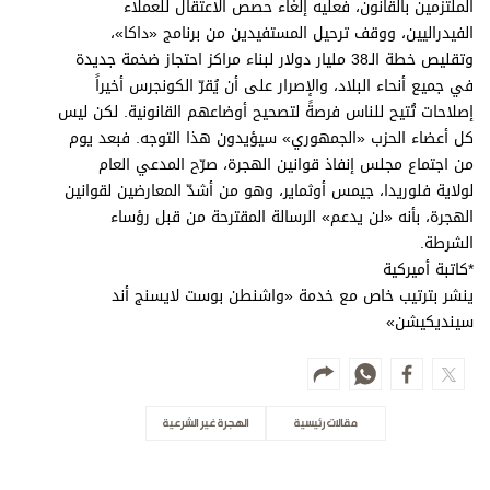
الملتزمين بالقانون، فعليه إلغاء حصص الاعتقال للعملاء
الفيدراليين، ووقف ترحيل المستفيدين من برنامج «داكا»،
وتقليص خطة الـ38 مليار دولار لبناء مراكز احتجاز ضخمة جديدة
في جميع أنحاء البلاد، والإصرار على أن يُقرّ الكونجرس أخيراً
إصلاحات تُتيح للناس فرصةً لتصحيح أوضاعهم القانونية. لكن ليس
كل أعضاء الحزب «الجمهوري» سيؤيدون هذا التوجه. فبعد يوم
من اجتماع مجلس إنفاذ قوانين الهجرة، صرّح المدعي العام
لولاية فلوريدا، جيمس أوثماير، وهو من أشدّ المعارضين لقوانين
الهجرة، بأنه «لن يدعم» الرسالة المقترحة من قبل رؤساء
الشرطة.
*كاتبة أميركية
ينشر بترتيب خاص مع خدمة «واشنطن بوست لايسنج أند
سينديكيشن»
مقالات رئيسية
الهجرة غير الشرعية