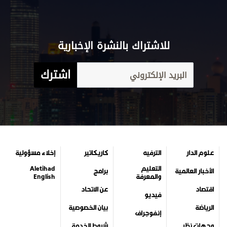
للاشتراك بالنشرة الإخبارية
اشترك
علوم الدار
الترفيه
كاريكاتير
إخلاء مسؤولية
التعليم
Aletihad
الأخبار العالمية
برامج
والمعرفة
English
اقتصاد
عن الاتحاد
فيديو
الرياضة
بيان الخصوصية
إنفوجراف
وجهات نظر
شروط الخدمة