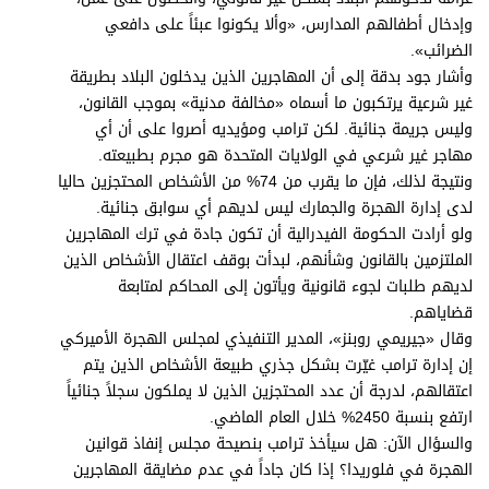
وإدخال أطفالهم المدارس، «وألا يكونوا عبئاً على دافعي
الضرائب».
وأشار جود بدقة إلى أن المهاجرين الذين يدخلون البلاد بطريقة
غير شرعية يرتكبون ما أسماه «مخالفة مدنية» بموجب القانون،
وليس جريمة جنائية. لكن ترامب ومؤيديه أصروا على أن أي
مهاجر غير شرعي في الولايات المتحدة هو مجرم بطبيعته.
ونتيجة لذلك، فإن ما يقرب من 74% من الأشخاص المحتجزين حاليا
لدى إدارة الهجرة والجمارك ليس لديهم أي سوابق جنائية.
ولو أرادت الحكومة الفيدرالية أن تكون جادة في ترك المهاجرين
الملتزمين بالقانون وشأنهم، لبدأت بوقف اعتقال الأشخاص الذين
لديهم طلبات لجوء قانونية ويأتون إلى المحاكم لمتابعة
قضاياهم.
وقال «جيريمي روبنز»، المدير التنفيذي لمجلس الهجرة الأميركي
إن إدارة ترامب غيّرت بشكل جذري طبيعة الأشخاص الذين يتم
اعتقالهم، لدرجة أن عدد المحتجزين الذين لا يملكون سجلاً جنائياً
ارتفع بنسبة 2450% خلال العام الماضي.
والسؤال الآن: هل سيأخذ ترامب بنصيحة مجلس إنفاذ قوانين
الهجرة في فلوريدا؟ إذا كان جاداً في عدم مضايقة المهاجرين