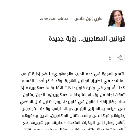
وجهات نظر
الترفيه
ماري إلين كلاس
23 مارس 2026 23:00
التعليم والمعرفة
الذكاء الاصطناعي
قوانين المهاجرين.. رؤية جديدة
تغطيات
فيديو
تتسع الفجوة في دعم الحزب «الجمهوري» لنهج إدارة ترامب
المتشدد في تطبيق قوانين الهجرة. وقد ظهر أحدث انقسام
بودكاست
هذا الأسبوع في ولاية فلوريدا ذات الأغلبية «الجمهورية.» إذ
اتفقت لجنة من رؤساء الشرطة «الجمهوريين»، الذين يمثلون
إنفوجراف
عماد جهاز إنفاذ القانون في فلوريدا، يوم الاثنين قبل الماضي
قصة صورة
على صياغة رسالة إلى الرئيس دونالد ترامب وقادة الكونجرس،
يحثونهم فيها على وقف اعتقال المهاجرين، الذين وصفوهم
كاريكتير
بأنهم وصلوا إلى الولايات المتحدة «بطريقة غير شرعية»، مع
أنهم عاشوا حياة ملتزمة بالقانون. وقال «جرادي جود»، قائد