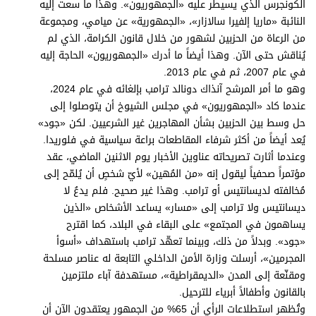
الكونجرس الذي يسيطر عليه «الجمهوريون». وهذا ما سعت إليه
النائبة «ماريا إلفيرا سالازار»، «الجمهورية» عن ميامي، ومجموعة
من الرعاة من الحزبين لشهور من خلال قانون الكرامة، الذي لم
يُناقش حتى الآن. وهذا أيضاً ما أدرك «الجمهوريون» الحاجة إليه
في عام 2007، ثم في عام 2013.
وهو ما أمر المرشح آنذاك دونالد ترامب بإلغائه في عام 2024،
عندما كاد «الجمهوريون» في مجلس الشيوخ أن يتوصلوا إلى
حل وسط بين الحزبين بشأن المهاجرين غير الشرعيين. لكن «جود»
يُعد أيضاً من أكثر شرفاء المقاطعات براعة سياسية في فلوريدا.
وعندما أثارت تصريحاته عناوين الأخبار يوم الاثنين الماضي، عقد
مؤتمراً صحفياً ليقول إنه «من المُهين» لأيّ شخصٍ أن يُلمّح إلى
مُخالفته لديسانتيس أو ترامب. وهذا غير صحيح. فلم يدعُ لا
ديسانتيس ولا ترامب إلى «مسار» يساعد الأشخاص «الذين
يساهمون في المجتمع» على البقاء في البلاد، كما اقترح
«جود». وبدلاً من ذلك، وبينما تعهّد ترامب باستهداف «أسوأ
المجرمين»، أرسلت وزارة الأمن الداخلي التابعة له عناصر مسلحة
ومقنّعة إلى المدن «الديمقراطية»، مستهدفة آباء ملتزمين
بالقانون وأطفالاً أبرياء للترحيل.
وتُظهر استطلاعات الرأي أن 65% من الجمهور يعتقدون الآن أن