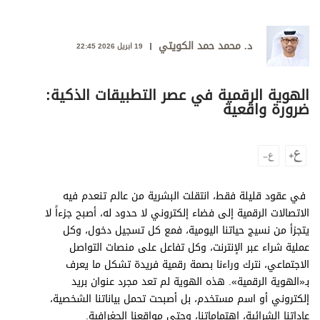
وجهات نظر
الترفيه
د. محمد حمد الكويتي
19 ابريل 2026 22:45
التعليم والمعرفة
الذكاء الاصطناعي
الهوية الرقمية في عصر التطبيقات الذكية:
ضرورة واقعية
تغطيات
فيديو
في عقود قليلة فقط، انتقلت البشرية من عالم تنعدم فيه
بودكاست
الاتصالات الرقمية إلى فضاء إلكتروني لا حدود له، أصبح جزءاً لا
يتجزأ من نسيج حياتنا اليومية، فمع كل تسجيل دخول، وكل
إنفوجراف
عملية شراء عبر الإنترنت، وكل تفاعل على منصات التواصل
قصة صورة
الاجتماعي، نترك وراءنا بصمة رقمية فريدة تشكل ما يعرف
بـ«الهوية الرقمية». هذه الهوية لم تعد مجرد عنوان بريد
كاريكتير
إلكتروني أو اسم مستخدم، بل أصبحت تحمل بياناتنا الشخصية،
عاداتنا الشرائية، اهتماماتنا، وحتى مواقعنا الجغرافية.