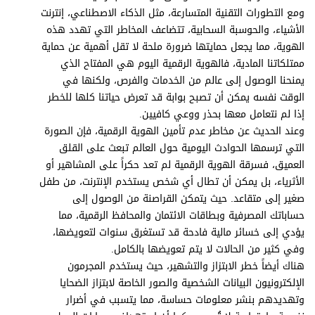
برامج
ومع التطورات التقنية المتسارعة، مثل الذكاء الاصطناعي، إنترنت
عدد اليوم
الأشياء، والحوسبة السحابية، تتضاعف المخاطر التي تهدد هذه
الهوية، مما يجعل حمايتها ضرورة ملحة لا تقل أهمية عن حماية
ممتلكاتنا المادية، فالهوية الرقمية اليوم هي المفتاح الذي
يمنحنا الوصول إلى عالم من الخدمات والفرص، ولكنها في
مواقيت الصلاة
الوقت نفسه يمكن أن تصبح بوابة قد تعرض حياتنا كلها للخطر
إذا لم نتعامل معها بحذر ووعي كافيين.
الأحوال الجوية
وعند الحديث عن مخاطر عدم تأمين الهوية الرقمية، فإن الصورة
التي ترسمها الحوادث اليومية حول العالم تبعث على القلق
العميق، فسرقة الهوية الرقمية لم تعد حكراً على المشاهير أو
الأثرياء، بل يمكن أن تطال أي شخص يستخدم الإنترنت، من طفل
صغير إلى متقاعد. حيث يتمكن القراصنة من الوصول إلى
حساباتك المصرفية وبطاقات الائتمان والمحافظ الرقمية، مما
يؤدي إلى خسائر مالية فادحة قد تستغرق سنوات لتعويضها،
وفي كثير من الحالات لا يتم تعويضها بالكامل.
هناك أيضاً خطر الابتزاز والتشهير، حيث يستخدم المجرمون
الإلكترونيون البيانات الشخصية والصور الخاصة لابتزاز الضحايا
وتهديدهم بنشر معلومات حساسة، مما يتسبب في أضرار