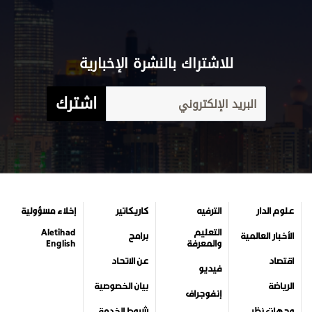
للاشتراك بالنشرة الإخبارية
اشترك
علوم الدار
الترفيه
كاريكاتير
إخلاء مسؤولية
التعليم
Aletihad
الأخبار العالمية
برامج
والمعرفة
English
اقتصاد
عن الاتحاد
فيديو
الرياضة
بيان الخصوصية
إنفوجراف
وجهات نظر
شروط الخدمة