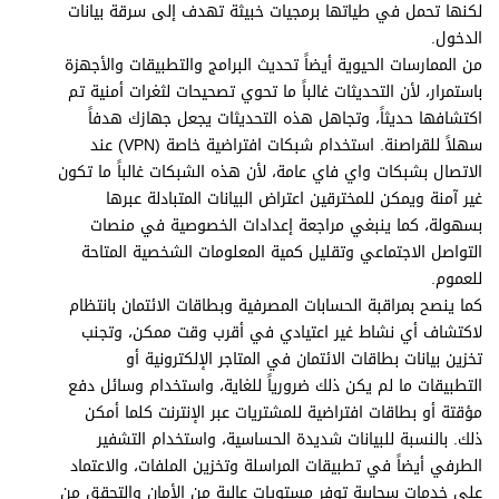
لكنها تحمل في طياتها برمجيات خبيثة تهدف إلى سرقة بيانات
الدخول.
من الممارسات الحيوية أيضاً تحديث البرامج والتطبيقات والأجهزة
باستمرار، لأن التحديثات غالباً ما تحوي تصحيحات لثغرات أمنية تم
اكتشافها حديثاً، وتجاهل هذه التحديثات يجعل جهازك هدفاً
سهلاً للقراصنة. استخدام شبكات افتراضية خاصة (VPN) عند
الاتصال بشبكات واي فاي عامة، لأن هذه الشبكات غالباً ما تكون
غير آمنة ويمكن للمخترقين اعتراض البيانات المتبادلة عبرها
بسهولة، كما ينبغي مراجعة إعدادات الخصوصية في منصات
التواصل الاجتماعي وتقليل كمية المعلومات الشخصية المتاحة
للعموم.
كما ينصح بمراقبة الحسابات المصرفية وبطاقات الائتمان بانتظام
لاكتشاف أي نشاط غير اعتيادي في أقرب وقت ممكن، وتجنب
تخزين بيانات بطاقات الائتمان في المتاجر الإلكترونية أو
التطبيقات ما لم يكن ذلك ضرورياً للغاية، واستخدام وسائل دفع
مؤقتة أو بطاقات افتراضية للمشتريات عبر الإنترنت كلما أمكن
ذلك. بالنسبة للبيانات شديدة الحساسية، واستخدام التشفير
الطرفي أيضاً في تطبيقات المراسلة وتخزين الملفات، والاعتماد
على خدمات سحابية توفر مستويات عالية من الأمان والتحقق من