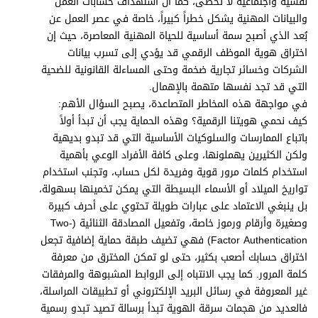
نفسية واجتماعية لا تُحصى، كما أن استهداف حسابات العمل
والبيانات المهنية يشكل خطراً كبيراً، خاصة في عصر العمل عن
بُعد الذي أصبح سمة أساسية للحياة المهنية المعاصرة، حيث إن
اختراق هوية الموظف الرقمي قد يؤدي إلى تسرب بيانات
الشركات وخسائر تجارية ضخمة وحتى المساءلة القانونية للضحية
التي قد تجد نفسها متهمة بالإهمال.
في مواجهة هذه المخاطر المتصاعدة، يصبح السؤال الأهم:
كيف نحمي هويتنا الرقمية؟ وهذه الحماية يجب أن تبدأ أولاً
باتباع الممارسات والسلوكيات الأساسية التي قد تبدو بديهية
ولكن الكثيرين يهملونها، وعلى كافة الأفراد الوعي بأهمية
استخدام كلمات مرور قوية وفريدة لكل حساب، وتجنب استخدام
تواريخ الميلاد أو الأسماء البسيطة التي يمكن تخمينها بسهولة،
بل ينبغي الاعتماد على عبارات طويلة تحتوي على أحرف كبيرة
وصغيرة وأرقام ورموز خاصة، وتفعيل المصادقة الثنائية (Two-
Factor Authentication) فهي تضيف طبقة حماية إضافية تجعل
اختراق حسابك أصعب بكثير، حتى لو تمكن المخترق من معرفة
كلمة المرور. كما يجب الانتباه إلى الروابط المشبوهة والمرفقات
غير المعروفة في رسائل البريد الإلكتروني أو تطبيقات المراسلة،
فالعديد من هجمات سرقة الهوية تبدأ برسالة تصيد تبدو رسمية