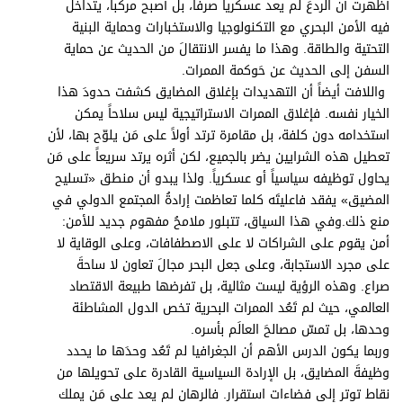
أظهرت أن الردعَ لم يعد عسكرياً صرفاً، بل أصبح مركباً، يتداخل
فيه الأمن البحري مع التكنولوجيا والاستخبارات وحماية البنية
التحتية والطاقة. وهذا ما يفسر الانتقالَ من الحديث عن حماية
السفن إلى الحديث عن حَوكمة الممرات.
واللافت أيضاً أن التهديدات بإغلاق المضايق كشفت حدودَ هذا
الخيار نفسه. فإغلاق الممرات الاستراتيجية ليس سلاحاً يمكن
استخدامه دون كلفة، بل مقامرة ترتد أولاً على مَن يلوّح بها، لأن
تعطيل هذه الشرايين يضر بالجميع، لكن أثره يرتد سريعاً على مَن
يحاول توظيفه سياسياً أو عسكرياً. ولذا يبدو أن منطق «تسليح
المضيق» يفقد فاعليتَه كلما تعاظمت إرادةُ المجتمع الدولي في
منع ذلك.وفي هذا السياق، تتبلور ملامحُ مفهوم جديد للأمن:
أمن يقوم على الشراكات لا على الاصطفافات، وعلى الوقاية لا
على مجرد الاستجابة، وعلى جعل البحر مجالَ تعاون لا ساحةَ
صراع. وهذه الرؤية ليست مثالية، بل تفرضها طبيعة الاقتصاد
العالمي، حيث لم تَعُد الممرات البحرية تخص الدول المشاطئة
وحدها، بل تمسّ مصالحَ العالَم بأسره.
وربما يكون الدرس الأهم أن الجغرافيا لم تَعُد وحدَها ما يحدد
وظيفةَ المضايق، بل الإرادة السياسية القادرة على تحويلها من
نقاط توتر إلى فضاءات استقرار. فالرهان لم يعد على مَن يملك