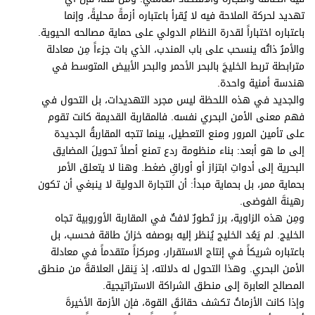
برامج
تهديد لحركة الملاحة فيه لا يُقرأ باعتباره أزمةً محليةً، وإنما
عدد اليوم
باعتباره اختباراً لقدرة النظام الدولي على حماية مصالحه الحيوية.
والأمرُ ذاتُه ينسحب على باب المندب، الذي بات جزءاً مِن معادلة
مترابطة تربط الخليجَ بالبحر الأحمر والبحر الأبيض المتوسط في
هندسة أمنية واحدة.
مواقيت الصلاة
والجديد في هذه اللحظة ليس مجرد التهديدات، بل التحول في
فهم معنى الأمن البحري نفسه. فالمقاربة القديمة كانت تقوم
الأحوال الجوية
على تأمين المرور ومنع التعطيل، بينما تتجه المقاربةُ الجديدة
إلى ما هو أبعد: بناء منظومة ردع تمنع أصلاً تحويلَ المضايق
البحرية إلى أدواتِ ابتزاز أو أوراقِ ضغط. وهنا لا يتعلق الأمر
بحماية ممر، بل بحماية مبدأ: أن التجارة الدولية لا ينبغي أن تكون
رهينةَ الفوضى.
ومِن هذه الزاوية، برز تَطورٌ لافتٌ في المقاربة الأوروبية تجاه
الخليج. لم يَعُد الخليج يُنظر إليه بوصفه خزانَ طاقة فحسب، بل
باعتباره شريكاً في إنتاج الاستقرار، ومركزاً متقدماً في معادلة
الأمن البحري. وهذا التحول له دلالته، إذ يَنقل العلاقةَ من منطق
المصالح العابرة إلى منطق الشراكة الاستراتيجية.
وإذا كانت الأزماتُ تكشف حقائقَ القوة، فإن الأزمة الأخيرةَ