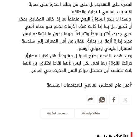
القدرةَ على التهديد، بل على مَن يملك القدرةَ على حماية
الانسياب العالمي للتجارة والطاقة.
ولهذا لا يبدو السؤالُ اليومَ متعلقاً بما إذا كانت المضايق يمكن
أن تُغلق، بل بما إذا كانت هذه الأزمات تدفع نحو نظام أمني
بحري جديد، أكثر رسوخاً واتساعاً. وربما يكون ما نشهده ليس
مجرد إدارة أزمة، بل بدايةَ انتقال من أمن الممرات إلى هندسة
استقرار إقليمي ودولي أوسع.
وعند هذه النقطة يصبح السؤال مشروعاً: هل تغيّر المضايقُ
خرائطَ القوة؟ ربما نعم، لكن ليس لأنها نقاط اختناق، بل لأنها
باتت تكشف أين تتشكل مراكز الثقل الجديدة في العالم.
*أمين عام المجلس العالمي للمجتمعات المسلمة
مقالات رئيسية
د. محمد البشاري