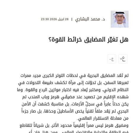
وجهات نظر
الترفيه
د. محمد البشاري
28 ابريل 2026 23:30
التعليم والمعرفة
الذكاء الاصطناعي
هل تغيّر المضايق خرائط القوة؟
تغطيات
فيديو
لم تَعُد المضايق البحرية في لحظات التوتر الكبرى مجرد ممرات
تعبرها السفن، بل تحوّلت إلى مرآة تكشف طبيعة التحولات في
بودكاست
النظام الدولي، ومختبر يُعاد فيه اختبار موازين الردع والقوة. وما
شهده الإقليم من تصعيد عند مضيقَي هرمز وباب المندب لم
إنفوجراف
يكن حدثاً عابراً في سجلّ الأزمات، بل مناسبة كشفت أن الأمن
قصة صورة
البحري لم يَعُد ملفاً تقنياً يخص الأساطيلَ وحدَها، بل صار جزءاً
من معادلة الاستقرار العالمي.
كاريكتير
ومضيق هرمز ليس ممراً إقليمياً محدود الأثر، بل شرياناً تتقاطع
فيه الطاقة والتجارة والاقتصاد العالمي. ومن هنا، فإن أي