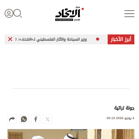
أبرز الأخبار
دة وشائكة»
وزير السياحة والآثار الفلسطيني لـ«الاتحاد»: 260 موقعاً أثرياً في غزة تعرضت للضرر
تسجيل الدخول
علوم الدار
الأخبار العالمية
جولة تراثية
اقتصاد
4 يونيو 2026 00:15
الرياضة