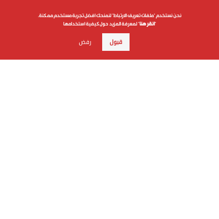
اشترك
نحن نستخدم "ملفات تعريف الارتباط" لنمنحك افضل تجربة مستخدم ممكنة.
"
انقر هنا
" لمعرفة المزيد حول كيفية استخدامها
قبول
رفض
علوم الدار
الترفيه
كاريكاتير
إخلاء مسؤولية
التعليم
Aletihad
الأخبار العالمية
برامج
والمعرفة
English
اقتصاد
عن الاتحاد
فيديو
الرياضة
بيان الخصوصية
إنفوجراف
وجهات نظر
شروط الخدمة
قصة صورة