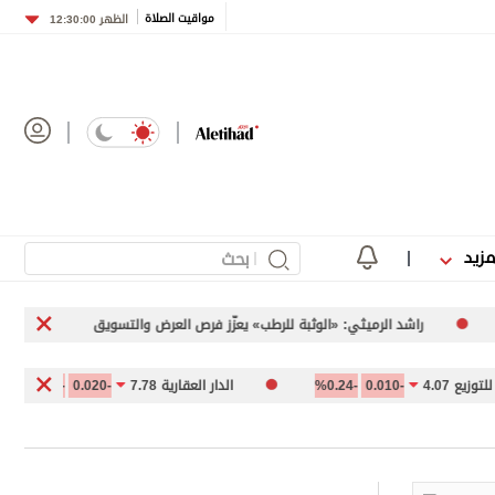
مواقيت الصلاة
الظهر
12:30:00
مزيد
راشد الرميثي: «الوثبة للرطب» يعزّز فرص العرض والتسويق
نائب مدير إدار
4.
-0.010
-0.24%
الدار العقارية 7.78
-0.020
-0.26%