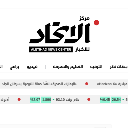
جهات نظر
الترفيه
التعليم والمعرفة
فيديو
برامج
ال
«الإمارات الصحية» تنفّذ حملة للتوعية بسرطان الجلد
26.5
0.45%
خام برنت 93.10
1.890
2.07%
أدنوك للتوزيع 07