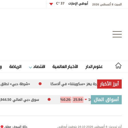
أبوظبي الإمارات
37 °C
السبت 8 أغسطس 2026
تسجيل الدخول
علوم الدار
الأخبار العالمية
اقتصاد
الرياضة
و
علوم الدار
أبرز الأخبار
ينتنا» في ألاسكا
«شرطة دبي» تطلق مبادرة «Horizon X»
الأخبار العالمية
أسواق المال
ية 10,094.67
-25.94
-0.26%
سوق دبي المالي 5,944.50
4
اقتصاد
الرياضة
آخر تحديث: 6 أغسطس 2026 16:10 بتوقيت أبوظبي.
حالة السوق: مغلق