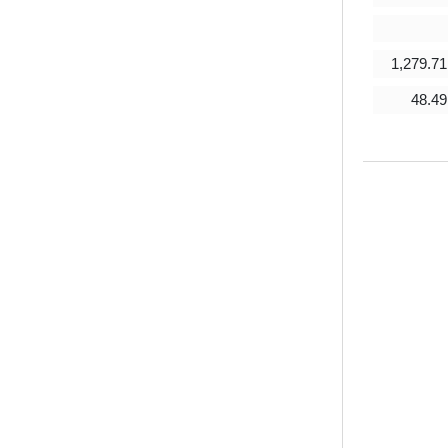
1,279.68
1,242.63
1,303.07
1,279.71
49.33
53.76
53.10
48.49