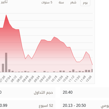
تكبير
شهر
سنة
5 سنوات
يوم
0
20.40
حجم التداول
20.99
20.13 - 20.50
يومي
52 اسبوع