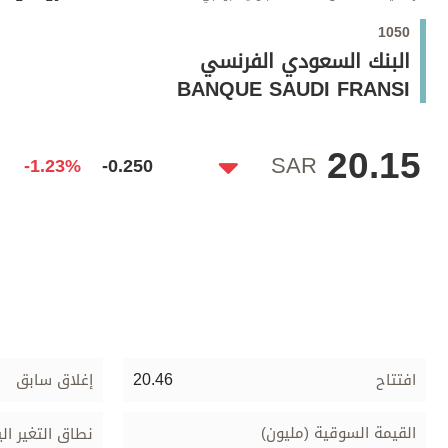
وجهات نظر
1050
الترفيه
البنك السعودي الفرنسي
التعليم والمعرفة
BANQUE SAUDI FRANSI
الذكاء الاصطناعي
20.15
SAR
-1.23%
-0.250
تغطيات
فيديو
بودكاست
إنفوجراف
قصة صورة
20.46
افتتاح
إغلاق سابق
كاريكتير
القيمة السوقية (مليون)
نطاق التغير ال