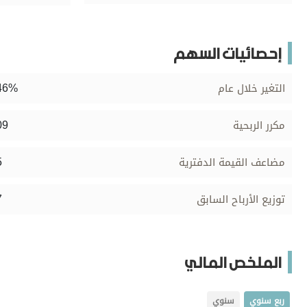
برامج
عدد اليوم
إحصائيات السهم
46%
التغير خلال عام
مواقيت الصلاة
الأحوال الجوية
09
مكرر الربحية
5
مضاعف القيمة الدفترية
7
توزيع الأرباح السابق
الملخص المالي
ربع سنوي
سنوي