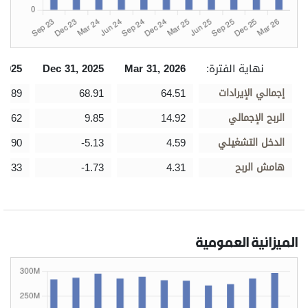
نهاية الفترة:
Mar 31, 2026
Dec 31, 2025
 2025
إجمالي الإيرادات
64.51
68.91
62.89
الربح الإجمالي
14.92
9.85
10.62
الدخل التشغيلي
4.59
-5.13
-0.90
هامش الربح
4.31
-1.73
-4.33
الميزانية العمومية