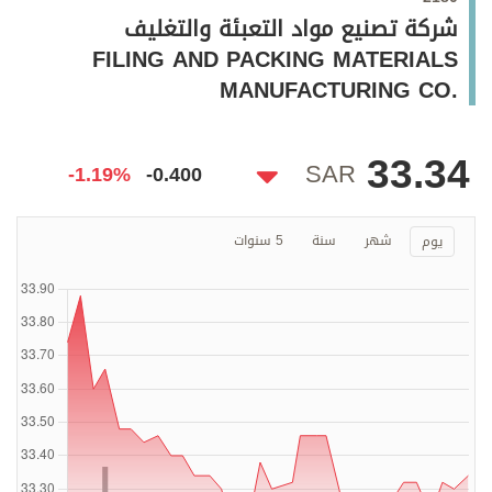
وجهات نظر
شركة تصنيع مواد التعبئة والتغليف
الترفيه
FILING AND PACKING MATERIALS
MANUFACTURING CO.
التعليم والمعرفة
الذكاء الاصطناعي
33.34
SAR
-1.19%
-0.400
تغطيات
شهر
سنة
5 سنوات
يوم
فيديو
بودكاست
إنفوجراف
قصة صورة
كاريكتير