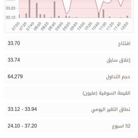
برامج
عدد اليوم
مواقيت الصلاة
33.70
افتتاح
الأحوال الجوية
33.74
إغلاق سابق
64,279
حجم التداول
القيمة السوقية (مليون)
33.12 - 33.94
نطاق التغير اليومي
24.10 - 37.20
52 اسبوع