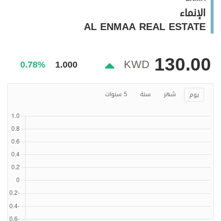
وجهات نظر
الإنماء
الترفيه
AL ENMAA REAL ESTATE
التعليم والمعرفة
130.00
الذكاء الاصطناعي
KWD
0.78%
1.000
شهر
سنة
5 سنوات
يوم
تغطيات
فيديو
بودكاست
إنفوجراف
قصة صورة
كاريكتير