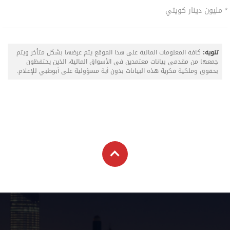
* مليون دينار كويتي
تنويه:
كافة المعلومات المالية على هذا الموقع يتم عرضها بشكل متأخر ويتم
جمعها من مقدمي بيانات معتمدين في الأسواق المالية، الذين يحتفظون
بحقوق وملكية فكرية هذه البيانات بدون أية مسؤولية على أبوظبي للإعلام.