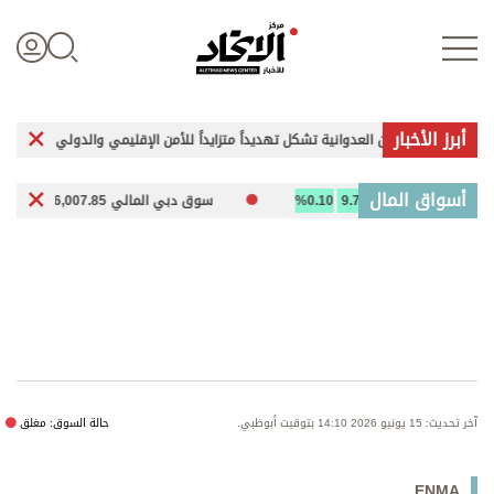
أبرز الأخبار
د»: هجمات إيران العدوانية تشكل تهديداً متزايداً للأمن الإقليمي والدولي
غ
تسجيل الدخول
أسواق المال
10,111
9.70
0.10%
سوق دبي المالي 6,007.85
21.78
6%
علوم الدار
الأخبار العالمية
اقتصاد
آخر تحديث: 15 يونيو 2026 14:10 بتوقيت أبوظبي.
حالة السوق: مغلق
الرياضة
ENMA