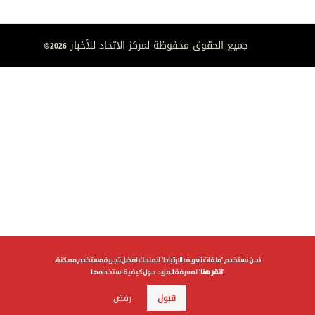
جميع الحقوق محفوظة لمركز الاتحاد للأخبار 2026©
نحن نستخدم "ملفات تعريف الارتباط" لنمنحك افضل تجربة مستخدم ممكنة.
"
انقر هنا
" لمعرفة المزيد حول كيفية استخدامها
قبول
رفض