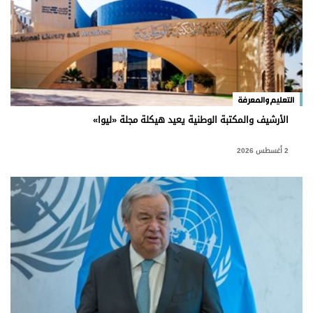
وجهات نظر
الترفيه
التعليم والمعرفة
الذكاء الاصطناعي
التعليم والمعرفة
الأرشيف والمكتبة الوطنية يعيد هيكلة مجلة «ليوا»
تغطيات
2 أغسطس 2026
فيديو
بودكاست
إنفوجراف
قصة صورة
كاريكتير