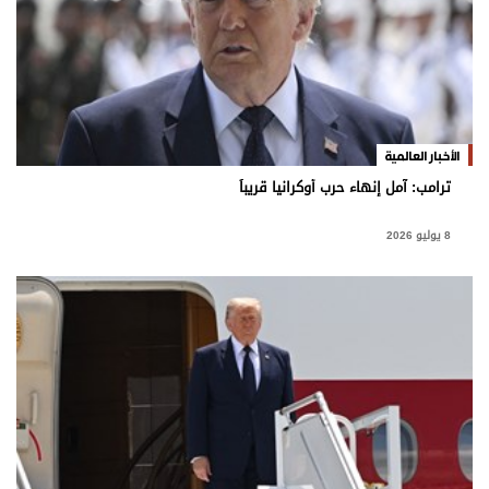
وجهات نظر
الترفيه
التعليم والمعرفة
الذكاء الاصطناعي
الأخبار العالمية
ترامب: آمل إنهاء حرب أوكرانيا قريباً
تغطيات
8 يوليو 2026
فيديو
بودكاست
إنفوجراف
قصة صورة
كاريكتير