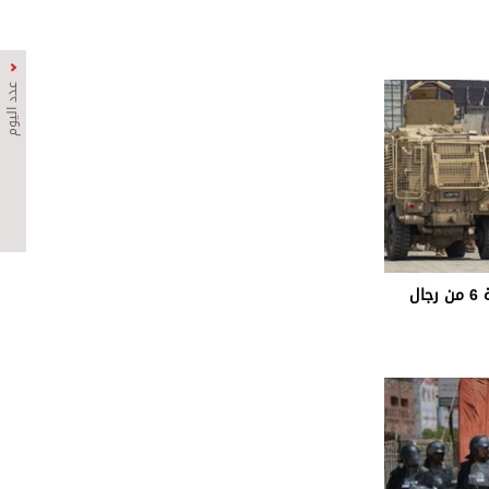
عدد اليوم
باكستان.. مقتل 5 مسلحين وإصابة 6 من رجال