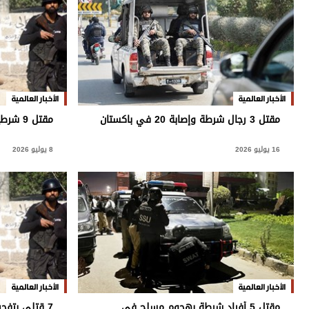
وجهات نظر
الترفيه
التعليم والمعرفة
الذكاء الاصطناعي
الأخبار العالمية
الأخبار العالمية
مقتل 3 رجال شرطة وإصابة 20 في باكستان
مقتل 9 شرطيين في جنوب غرب باكستان
تغطيات
16 يوليو 2026
8 يوليو 2026
فيديو
بودكاست
إنفوجراف
قصة صورة
كاريكتير
الأخبار العالمية
الأخبار العالمية
مقتل 5 أفراد شرطة بهجوم مسلح في
7 قتلى بتفجير انتحاري في باكستان