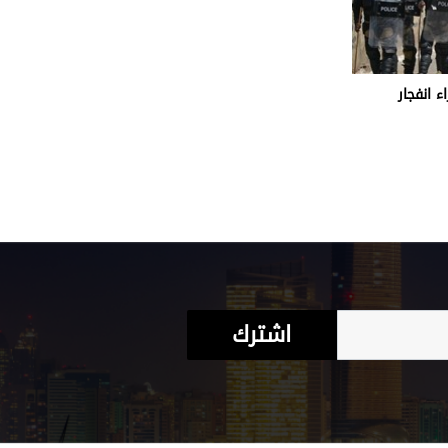
 آخرين جراء انفجار
اشترك