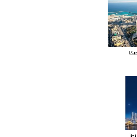
ضيها
تجزأ