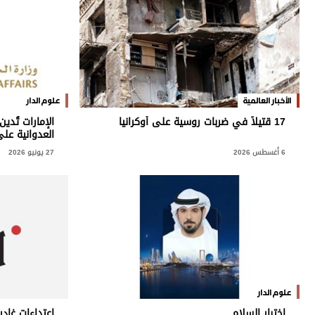
وجهات نظر
الترفيه
التعليم والمعرفة
الذكاء الاصطناعي
الأخبار العالمية
علوم الدار
17 قتيلاً في ضربات روسية على أوكرانيا
الإمارات تُدين
العدوانية على
تغطيات
6 أغسطس 2026
27 يونيو 2026
فيديو
بودكاست
إنفوجراف
قصة صورة
كاريكتير
علوم الدار
اختبار السلام
اعتداءات غادر