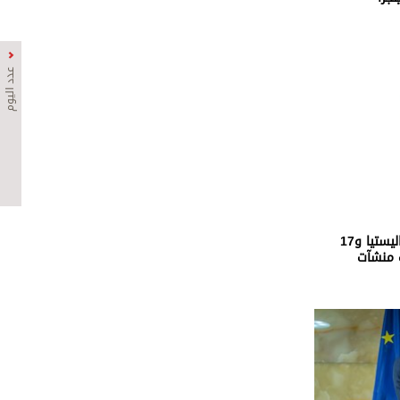
عدد اليوم
الكويت تعلن اعتراض 13 صاروخا باليستيا و17
 منشآت