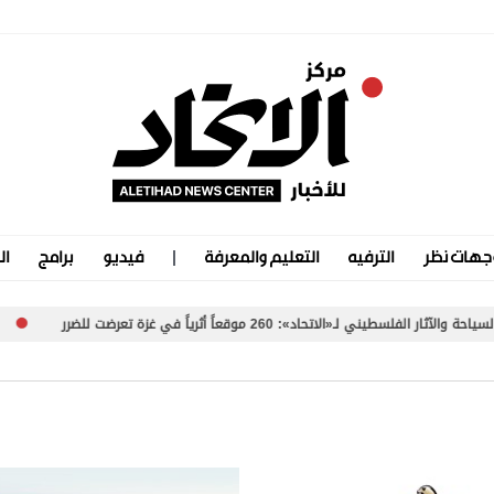
جهات نظر
الترفيه
التعليم والمعرفة
فيديو
برامج
ال
 لـ«الاتحاد»: 260 موقعاً أثرياً في غزة تعرضت للضرر
«سلطة بو