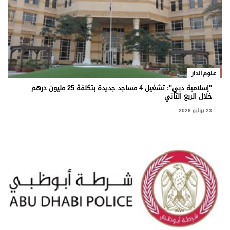
وجهات نظر
الترفيه
التعليم والمعرفة
الذكاء الاصطناعي
علوم الدار
"إسلامية دبي": تشغيل 4 مساجد جديدة بتكلفة 25 مليون درهم
خلال الربع الثاني
تغطيات
23 يوليو 2026
فيديو
بودكاست
إنفوجراف
قصة صورة
كاريكتير