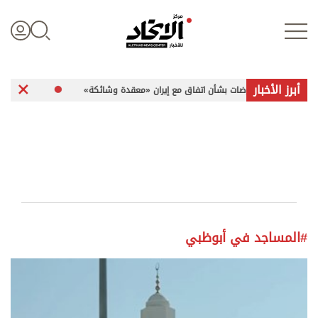
أبرز الأخبار
 المفاوضات بشأن اتفاق مع إيران «معقدة وشائكة»
وزير السياحة والآثار الفلسطيني لـ«الات
تسجيل الدخول
علوم الدار
الأخبار العالمية
#المساجد في أبوظبي
اقتصاد
الرياضة