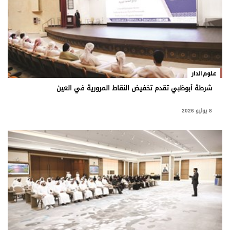
وجهات نظر
الترفيه
التعليم والمعرفة
الذكاء الاصطناعي
علوم الدار
شرطة أبوظبي تقدم تخفيض النقاط المرورية في العين
تغطيات
8 يوليو 2026
فيديو
بودكاست
إنفوجراف
قصة صورة
كاريكتير