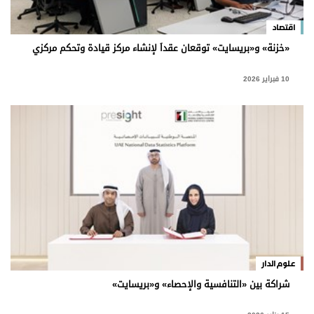
اقتصاد
«خزنة» و«بريسايت» توقعان عقداً لإنشاء مركز قيادة وتحكم مركزي
10 فبراير 2026
علوم الدار
شراكة بين «التنافسية والإحصاء» و«بريسايت»