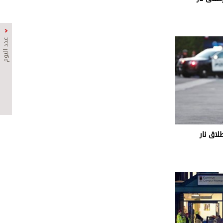
عدد اليوم
اق نار