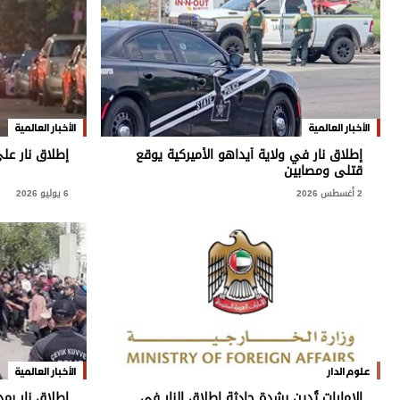
وجهات نظر
الترفيه
التعليم والمعرفة
الذكاء الاصطناعي
الأخبار العالمية
الأخبار العالمية
إطلاق نار في ولاية أيداهو الأميركية يوقع
إطلاق نار على 8 بينهم 4 أطفال في ن
قتلى ومصابين
تغطيات
2 أغسطس 2026
6 يوليو 2026
فيديو
بودكاست
إنفوجراف
قصة صورة
كاريكتير
علوم الدار
الأخبار العالمية
الإمارات تُدين بشدة حادثة إطلاق النار في
إطلاق نار بم