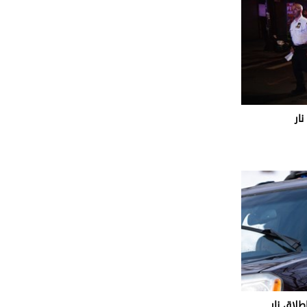
نار
لاق نار