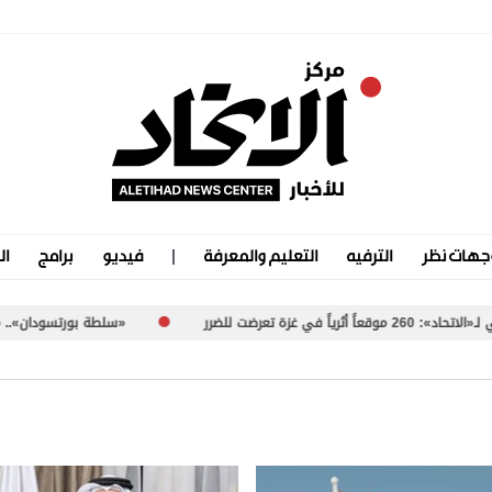
جهات نظر
الترفيه
التعليم والمعرفة
فيديو
برامج
ال
رر
«سلطة بورتسودان».. ممارسات مشب