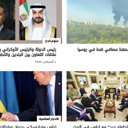
علوم الدار
صفنا مصافي نفط في روسيا
رئيس الدولة والرئيس الأوكراني يب
علاقات التعاون بين البلدين والتط
الإقليمية
1 أغسطس 2026
الأخبار العالمية
جتماع جيد" مع ترامب في البيت
ترامب وزيلينسكي يجريان مباحثات