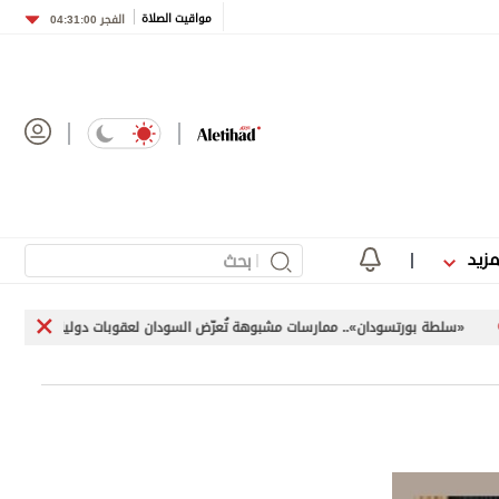
مواقيت الصلاة
الفجر
04:31:00
مزيد
ورتسودان».. ممارسات مشبوهة تُعرّض السودان لعقوبات دولية
«اليونيفيل» توثق