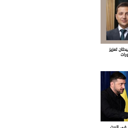
حثان تعزيز
ورات
 في البيت