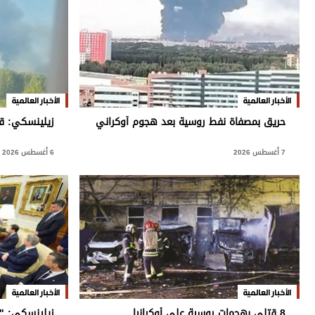
وجهات نظر
الترفيه
التعليم والمعرفة
الذكاء الاصطناعي
الأخبار العالمية
الأخبار العالمية
حريق بمصفاة نفط روسية بعد هجوم أوكراني
زيلينسكي: ق
تغطيات
7 أغسطس 2026
6 أغسطس 2026
فيديو
بودكاست
إنفوجراف
قصة صورة
كاريكتير
الأخبار العالمية
الأخبار العالمية
8 قتلى بهجمات روسية على أوكرانيا
زيلينسكي: "ا